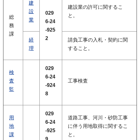
建
建設業の許可に関するこ
設
029
と。
総
業
6-24
務
-925
課
2
経
請負工事の入札・契約に関
理
すること。
029
検
6-24
査
工事検査
-924
監
8
029
用
道路工事、河川・砂防工事
6-24
地
に伴う用地取得に関するこ
-925
課
と。
9