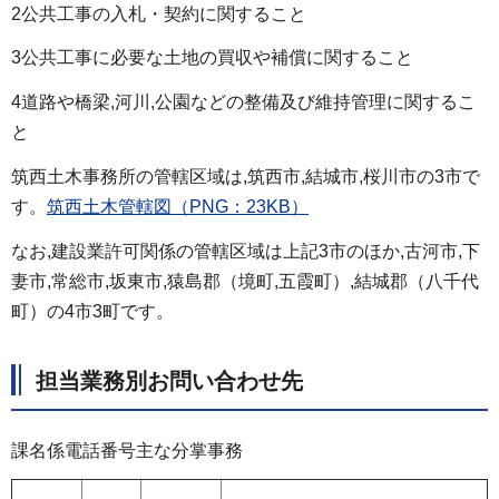
2公共工事の入札・契約に関すること
3公共工事に必要な土地の買収や補償に関すること
4道路や橋梁,河川,公園などの整備及び維持管理に関するこ
と
筑西土木事務所の管轄区域は,筑西市,結城市,桜川市の3市で
す。
筑西土木管轄図（PNG：23KB）
なお,建設業許可関係の管轄区域は上記3市のほか,古河市,下
妻市,常総市,坂東市,猿島郡（境町,五霞町）,結城郡（八千代
町）の4市3町です。
担当業務別お問い合わせ先
課名係電話番号主な分掌事務