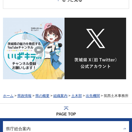
ホーム
>
県政情報
>
県の概要
>
組織案内
>
土木部
>
出先機関
> 筑西土木事務所
PAGE TOP
県庁総合案内