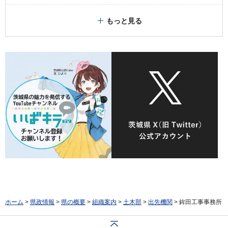
もっと見る
ホーム
>
県政情報
>
県の概要
>
組織案内
>
土木部
>
出先機関
> 鉾田工事事務所