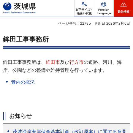
茨城県
文字サイズ・
Foreign
緊急情報
色合い変更
Language
ページ番号：22785
更新日:2026年2月6日
鉾田工事事務所
鉾田工事事務所は、
鉾田市
及び
行方市
の道路、河川、海
岸、公園などの整備や維持管理を行っています。
管内の概況
お知らせ
茨城沿岸海岸保全基本計画（改訂原案）に関する意見