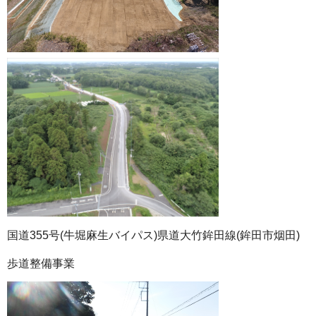
国道355号(牛堀麻生バイパス)県道大竹鉾田線(鉾田市烟田)
歩道整備事業