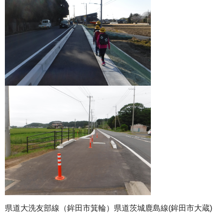
県道大洗友部線（鉾田市箕輪）県道茨城鹿島線(鉾田市大蔵)