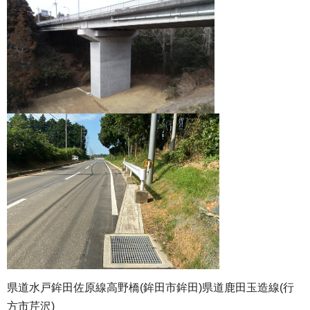
県道水戸鉾田佐原線高野橋(鉾田市鉾田)県道鹿田玉造線(行
方市芹沢)