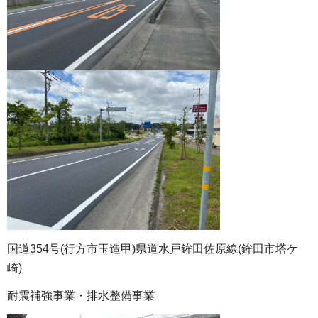
国道354号(行方市玉造甲)県道水戸鉾田佐原線(鉾田市塔ケ
崎)
耐震補強事業・排水整備事業