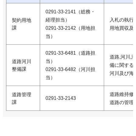
0291-33-2141（総務・
経理担当）
入札の執行
契約用地
課
0291-33-2142（用地担
用地買収及
当）
0291-33-6481（道路担
道路,河川,
当）
道路河川
備に関する
整備課
0291-33-6482（河川担
河川及び海
当）
道路維持修
道路管理
0291-33-2143
課
道路の管理