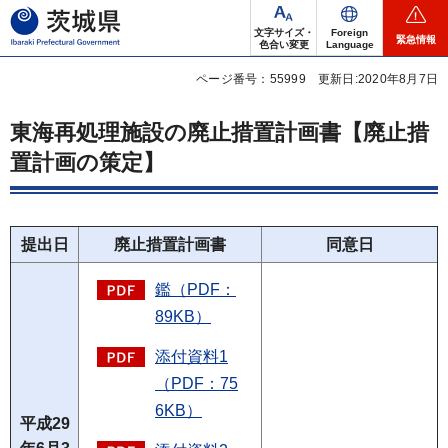
茨城県
文字サイズ・
Foreign
緊急情報
色合い変更
Language
ページ番号：55999
更新日:2020年8月7日
東海再処理施設の廃止措置計画書【廃止措
置計画の策定】
提出日
廃止措置計画書
同意日
鑑（PDF：
89KB）
添付資料1
（PDF：75
6KB）
平成29