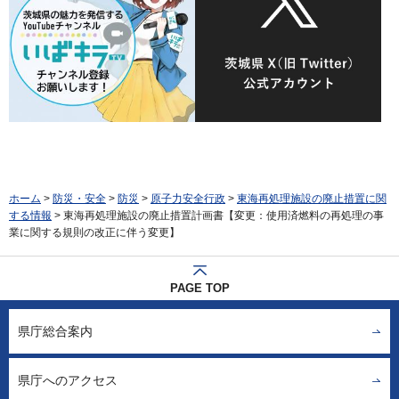
ホーム
>
防災・安全
>
防災
>
原子力安全行政
>
東海再処理施設の廃止措置に関
する情報
> 東海再処理施設の廃止措置計画書【変更：使用済燃料の再処理の事
業に関する規則の改正に伴う変更】
PAGE TOP
県庁総合案内
県庁へのアクセス