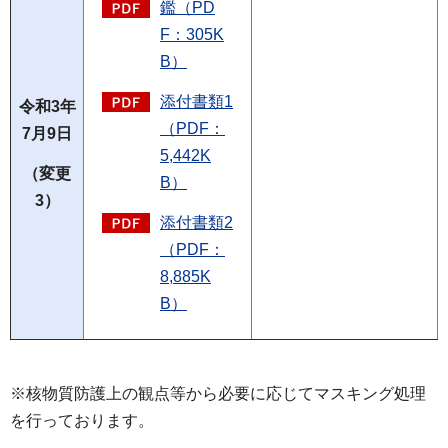
鑑（PD
F：305K
B）
添付書類1
令和3年
（PDF：
7月9日
5,442K
（変更
B）
3）
添付書類2
（PDF：
8,885K
B）
※核物質防護上の観点等から必要に応じてマスキング処理
を行っております。