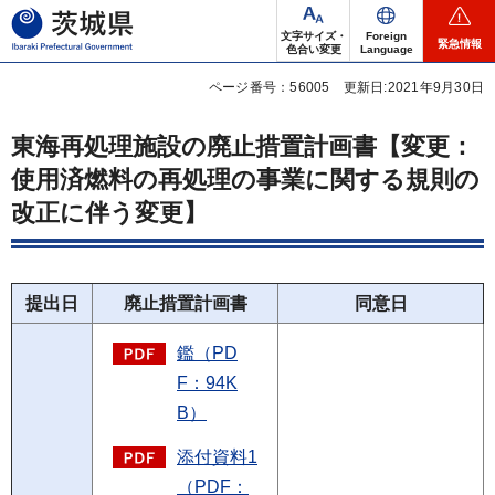
茨城県
文字サイズ・
Foreign
緊急情報
色合い変更
Language
ページ番号：56005
更新日:2021年9月30日
東海再処理施設の廃止措置計画書【変更：
使用済燃料の再処理の事業に関する規則の
改正に伴う変更】
提出日
廃止措置計画書
同意日
鑑（PD
F：94K
B）
添付資料1
（PDF：