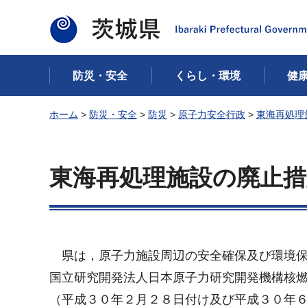
茨城県
防災・安全
くらし・環境
健
ホーム
>
防災・安全
>
防災
>
原子力安全行政
>
東海再処理
東海再処理施設の廃止
県は，原子力施設周辺の安全確保及び環境保
国立研究開発法人日本原子力研究開発機構核
（平成３０年２月２８日付け及び平成３０年