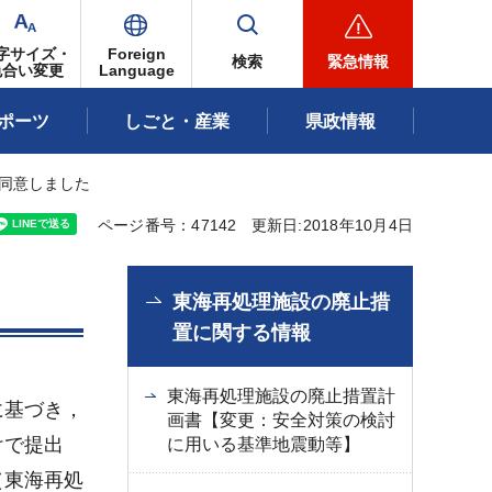
字サイズ・
Foreign
検索
緊急情報
色合い変更
Language
ポーツ
しごと・産業
県政情報
て同意しました
ページ番号：47142
更新日:2018年10月4日
た
東海再処理施設の廃止措
置に関する情報
東海再処理施設の廃止措置計
に基づき，
画書【変更：安全対策の検討
けで提出
に用いる基準地震動等】
（東海再処