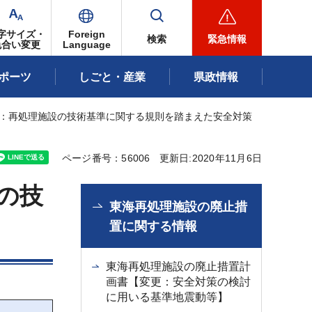
字サイズ・
Foreign
検索
緊急情報
色合い変更
Language
ポーツ
しごと・産業
県政情報
更：再処理施設の技術基準に関する規則を踏まえた安全対策
ページ番号：56006
更新日:2020年11月6日
の技
東海再処理施設の廃止措
置に関する情報
東海再処理施設の廃止措置計
画書【変更：安全対策の検討
に用いる基準地震動等】