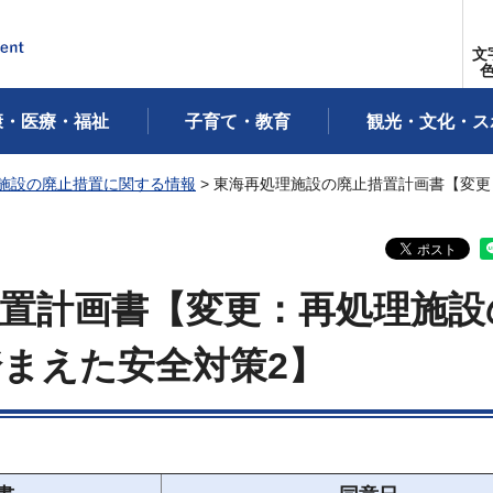
文
康・医療・福祉
子育て・教育
観光・文化・ス
施設の廃止措置に関する情報
> 東海再処理施設の廃止措置計画書【変
置計画書【変更：再処理施設
まえた安全対策2】