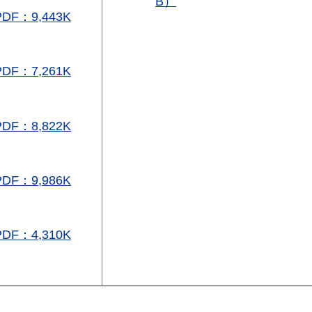
B）
F：9,443K
F：7,261K
F：8,822K
F：9,986K
F：4,310K