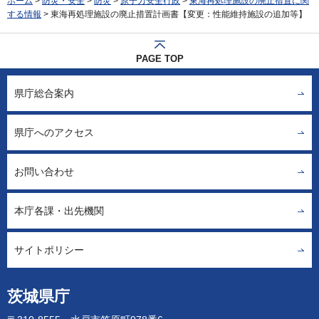
ホーム
>
防災・安全
>
防災
>
原子力安全行政
>
東海再処理施設の廃止措置に関
する情報
> 東海再処理施設の廃止措置計画書【変更：性能維持施設の追加等】
PAGE TOP
県庁総合案内
県庁へのアクセス
お問い合わせ
本庁各課・出先機関
サイトポリシー
茨城県庁