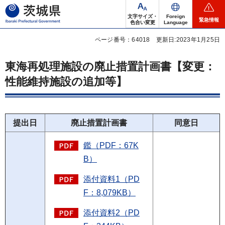
茨城県
文字サイズ・
Foreign
緊急情報
色合い変更
Language
ページ番号：64018
更新日:2023年1月25日
東海再処理施設の廃止措置計画書【変更：
性能維持施設の追加等】
提出日
廃止措置計画書
同意日
鑑（PDF：67K
B）
添付資料1（PD
F：8,079KB）
添付資料2（PD