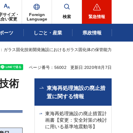
字サイズ・
Foreign
検索
緊急情報
色合い変更
Language
ポーツ
しごと・産業
県政情報
更：ガラス固化技術開発施設におけるガラス固化体の保管能力
ページ番号：56002
更新日:2020年8月7日
技術
東海再処理施設の廃止措
置に関する情報
東海再処理施設の廃止措置計
画書【変更：安全対策の検討
に用いる基準地震動等】