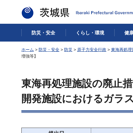
茨城県
防災・安全
くらし・環境
健
ホーム
>
防災・安全
>
防災
>
原子力安全行政
>
東海再処理
増強等】
東海再処理施設の廃止措
開発施設におけるガラ