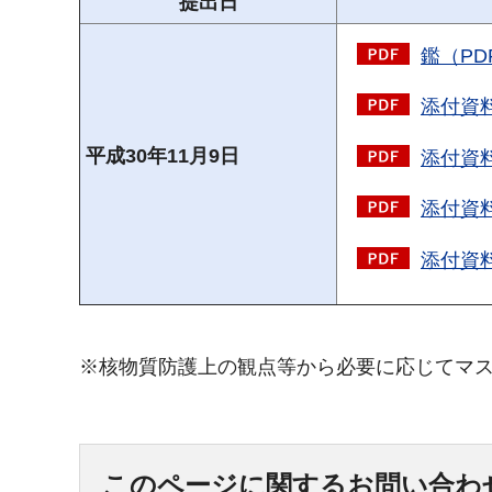
提出日
鑑（PD
添付資料
平成30年11月9日
添付資料
添付資料
添付資料
※核物質防護上の観点等から必要に応じてマ
このページに関するお問い合わ