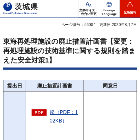
茨城県
文字サイズ・
Foreign
緊急情報
色合い変更
Language
ページ番号：56004
更新日:2020年8月7日
東海再処理施設の廃止措置計画書【変更：
再処理施設の技術基準に関する規則を踏ま
えた安全対策1】
提出日
廃止措置計画書
同意日
鑑（PDF：1
02KB）