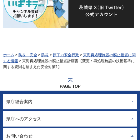
ホーム
>
防災・安全
>
防災
>
原子力安全行政
>
東海再処理施設の廃止措置に関
する情報
> 東海再処理施設の廃止措置計画書【変更：再処理施設の技術基準に
関する規則を踏まえた安全対策1】
PAGE TOP
県庁総合案内
県庁へのアクセス
お問い合わせ