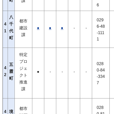
町
課
6
八
029
都市
4
千
6-48
建設
●
●
●
-
-
1
代
-111
課
町
1
特定
プロ
028
五
4
ジェ
0-84
霞
●
-
-
-
-
2
クト
-334
町
推進
7
課
028
都市
4
境
0-81