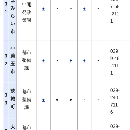
ば
3
い開
7-58
み
●
-
-
●
-
1
発政
-211
ら
策課
1
い
市
小
029
都市
3
美
9-48
整備
●
-
●
●
-
2
玉
-111
課
市
1
029-
茨
都市
3
240-
城
整備
●
●
●
-
-
3
711
町
課
6
029-
大
都市