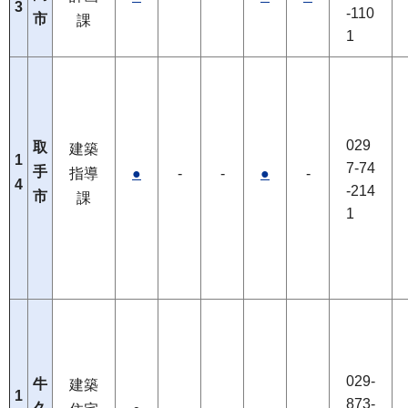
3
-110
市
課
1
029
取
建築
1
7-74
手
指導
●
-
-
●
-
4
-214
市
課
1
029-
牛
建築
1
873-