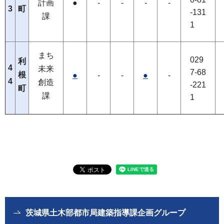
計画
●
-
-
-
-
3
町
-131
課
1
まち
029
利
4
未来
7-68
根
●
-
-
●
-
4
創造
-221
町
課
1
茨城県土木部都市局建築指導課企画グループ