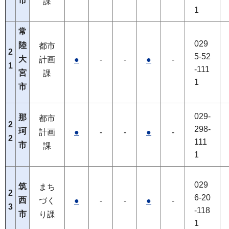
市
課
1
常
029
陸
都市
2
5-52
大
計画
●
-
-
●
-
1
-111
宮
課
1
市
029-
那
都市
2
298-
珂
計画
●
-
-
●
-
2
111
市
課
1
029
筑
まち
2
6-20
西
づく
●
-
-
●
-
3
-118
市
り課
1