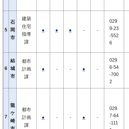
建築
029
石
住宅
9-23
5
岡
●
●
●
-
-
指導
-552
市
課
6
029
結
都市
6-54
6
城
計画
●
-
-
●
-
-700
市
課
2
龍
029
都市
ケ
7-64
7
計画
●
-
-
●
-
崎
-111
課
市