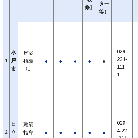
ター
修】
等）
029-
水
建築
224-
1
戸
指導
●
●
●
●
●
111
市
課
1
029
日
建築
4-22
2
立
指導
●
●
●
●
●