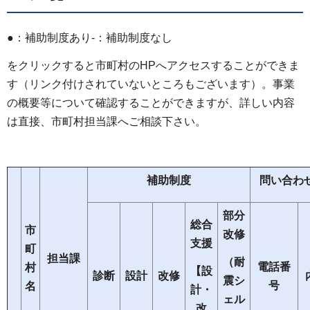
●：補助制度あり-：補助制度なし
をクリックすると市町村のHPへアクセスすることができま
す（リンク付けされていないところもございます）。事業
の概要等について確認することができますが、詳しい内容
は直接、市町村担当課へご相談下さい。
補助制度
問い合わ
部分
総合
市
改修
支援
町
担当課
（耐
電話番
村
【設
診断
設計
改修
震シ
号
名
計・
ェル
改