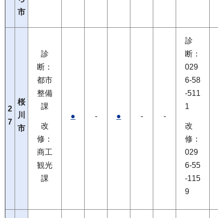
市
診
診
断：
断：
029
都市
6-58
整備
-511
桜
課
1
2
川
●
-
●
-
-
7
改
改
市
修：
修：
商工
029
観光
6-55
課
-115
9