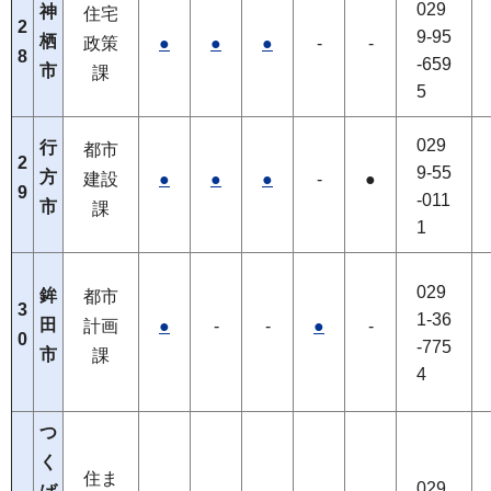
029
神
住宅
2
9-95
栖
政策
●
●
●
-
-
8
-659
市
課
5
029
行
都市
2
9-55
方
建設
●
●
●
-
●
9
-011
市
課
1
029
鉾
都市
3
1-36
田
計画
●
-
-
●
-
0
-775
市
課
4
つ
く
住ま
029