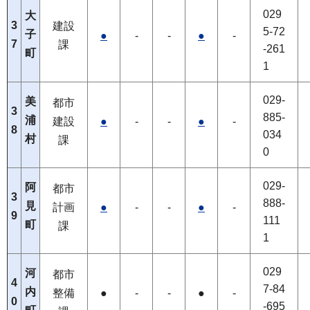
029
大
3
建設
5-72
子
●
-
-
●
-
7
課
-261
町
1
029-
美
都市
3
885-
浦
建設
●
-
-
●
-
8
034
村
課
0
029-
阿
都市
3
888-
見
計画
●
-
-
●
-
9
111
町
課
1
029
河
都市
4
7-84
内
整備
●
-
-
●
-
0
-695