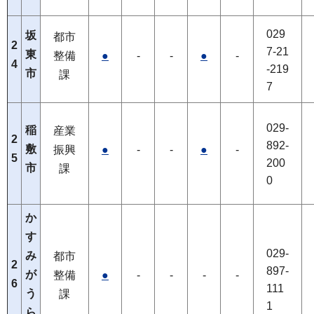
029
坂
都市
2
7-21
東
整備
●
-
-
●
-
4
-219
市
課
7
029-
稲
産業
2
892-
敷
振興
●
-
-
●
-
5
200
市
課
0
か
す
029-
み
都市
2
897-
が
整備
●
-
-
-
-
6
111
う
課
1
ら