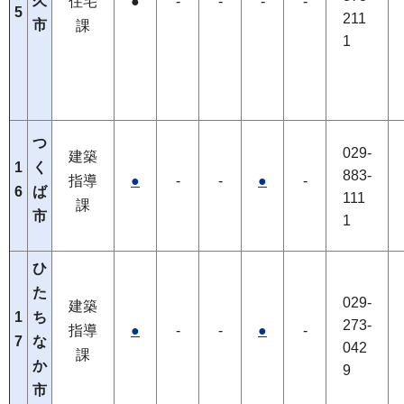
久
住宅
●
-
-
-
-
5
211
市
課
1
つ
029-
建築
1
く
883-
指導
●
-
-
●
-
6
ば
111
課
市
1
ひ
た
029-
建築
1
ち
273-
指導
●
-
-
●
-
7
な
042
課
か
9
市