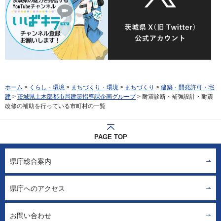
ホーム
>
くらし・環境
>
まちづくり・環境
>
まちづくり
>
建築・開発許可・宅
建
>
茨城県土木部都市局建築指導課企画グループ
> 耐震診断・補強設計・耐震
改修の補助を行っている市町村の一覧
PAGE TOP
県庁総合案内
県庁へのアクセス
お問い合わせ