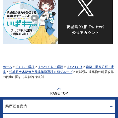
ホーム
>
くらし・環境
>
まちづくり・環境
>
まちづくり
>
建築・開発許可・宅
建
>
茨城県土木部都市局建築指導課企画グループ
> 茨城県の建築物の耐震改修
の促進に関する法律施行細則
PAGE TOP
県庁総合案内