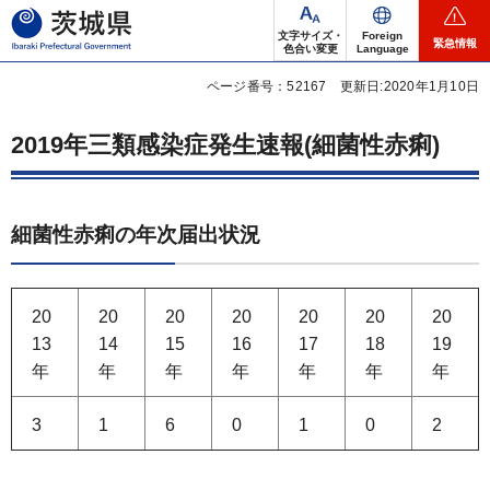
茨城県
文字サイズ・
Foreign
緊急情報
色合い変更
Language
ページ番号：52167
更新日:2020年1月10日
2019年三類感染症発生速報(細菌性赤痢)
細菌性赤痢の年次届出状況
20
20
20
20
20
20
20
13
14
15
16
17
18
19
年
年
年
年
年
年
年
3
1
6
0
1
0
2