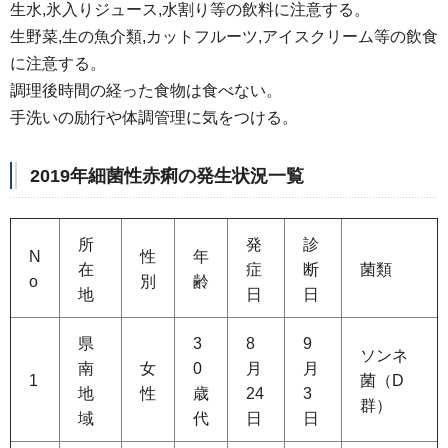
生水,氷入りジュース,水割り等の飲料に注意する。
生野菜,生の魚介類,カットフルーツ,アイスクリーム等の飲食
に注意する。
調理後時間の経った食物は食べない。
手洗いの励行や体調管理に気をつける。
2019年細菌性赤痢の発生状況一覧
所
発
診
N
性
年
在
症
断
菌類
o
別
齢
地
日
日
県
3
8
9
ソンネ
南
女
0
月
月
1
菌（D
地
性
歳
24
3
群）
域
代
日
日