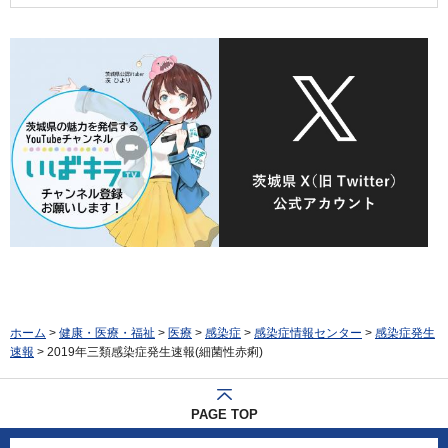
ホーム
>
健康・医療・福祉
>
医療
>
感染症
>
感染症情報センター
>
感染症発生
速報
> 2019年三類感染症発生速報(細菌性赤痢)
PAGE TOP