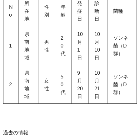
所
発
診
N
性
年
在
症
断
菌種
o
別
齢
地
日
日
県
10
10
2
ソンネ
南
男
月
月
1
0
菌（D
地
性
1
10
代
群）
域
日
日
県
9
10
5
ソンネ
南
女
月
月
2
0
菌（D
地
性
20
21
代
群）
域
日
日
過去の情報