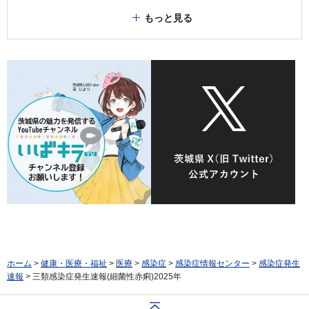
もっと見る
ホーム
>
健康・医療・福祉
>
医療
>
感染症
>
感染症情報センター
>
感染症発生
速報
> 三類感染症発生速報(細菌性赤痢)2025年