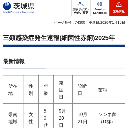
茨城県
文字サイズ・
Foreign
緊急情報
色合い変更
Language
ページ番号：74300
更新日:2026年1月15日
三類感染症発生速報(細菌性赤痢)2025年
最新情報
発
所在
性
年
診断
症
菌種
地
別
齢
日
日
5
9月
県南
女
10月
ソンネ菌
0
20
地域
性
21日
（D群）
代
日