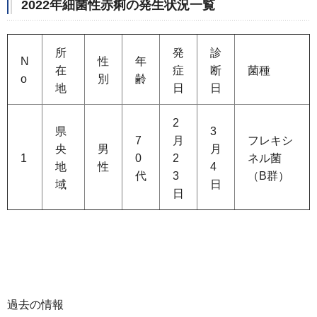
2022年細菌性赤痢の発生状況一覧
所
発
診
N
性
年
在
症
断
菌種
o
別
齢
地
日
日
2
県
3
7
月
フレキシ
央
男
月
1
0
2
ネル菌
地
性
4
代
3
（B群）
域
日
日
過去の情報