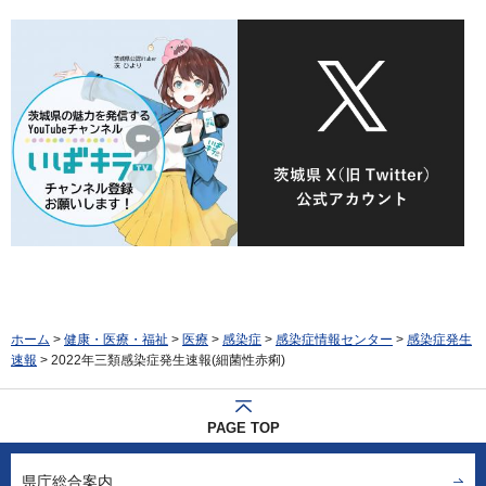
ホーム
>
健康・医療・福祉
>
医療
>
感染症
>
感染症情報センター
>
感染症発生
速報
> 2022年三類感染症発生速報(細菌性赤痢)
PAGE TOP
県庁総合案内