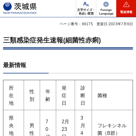
茨城県
文字サイズ・
Foreign
緊急情報
色合い変更
Language
ページ番号：66175
更新日:2023年7月6日
三類感染症発生速報(細菌性赤痢)
最新情報
所
発
診
性
年
在
症
断
菌種
別
齢
地
日
日
県
3
7
2月
央
男
月
フレキシネル
0
23
地
性
4
菌（B群）