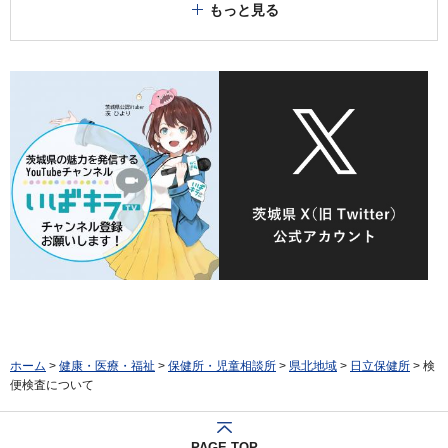
もっと見る
ホーム
>
健康・医療・福祉
>
保健所・児童相談所
>
県北地域
>
日立保健所
> 検
便検査について
PAGE TOP