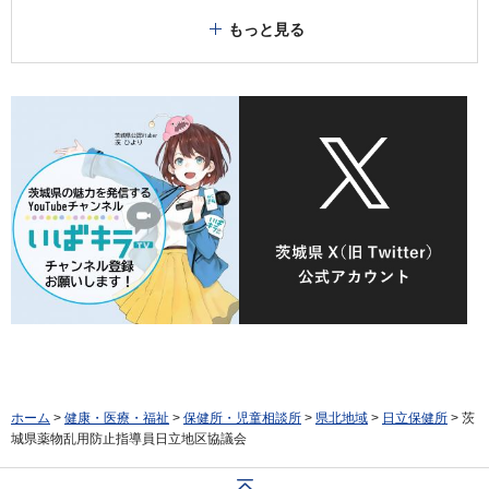
もっと見る
ホーム
>
健康・医療・福祉
>
保健所・児童相談所
>
県北地域
>
日立保健所
> 茨
城県薬物乱用防止指導員日立地区協議会