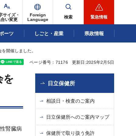
字サイズ・
Foreign
検索
緊急情報
色合い変更
Language
ポーツ
しごと・産業
県政情報
会を開催しました。
ページ番号：71176
更新日:2025年2月5日
会を
日立保健所
相談日・検査のご案内
日立保健所へのご案内マップ
慢性腎臓病
保健所で取り扱う免許