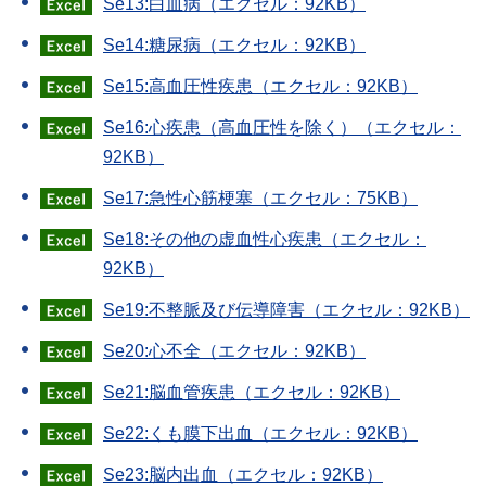
Se13:白血病（エクセル：92KB）
Se14:糖尿病（エクセル：92KB）
Se15:高血圧性疾患（エクセル：92KB）
Se16:心疾患（高血圧性を除く）（エクセル：
92KB）
Se17:急性心筋梗塞（エクセル：75KB）
Se18:その他の虚血性心疾患（エクセル：
92KB）
Se19:不整脈及び伝導障害（エクセル：92KB）
Se20:心不全（エクセル：92KB）
Se21:脳血管疾患（エクセル：92KB）
Se22:くも膜下出血（エクセル：92KB）
Se23:脳内出血（エクセル：92KB）