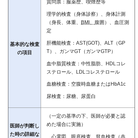
質問票：服薬歴、喫煙歴等
理学的検査（身体診察）、身体計測
（身長、体重、
BMI、
腹囲）、血圧測
定
肝機能検査：AST(GOT)、ALT（GP
基本的な検査
T）、ガンマGT（ガンマGTP）
の項目
血中脂質検査：中性脂肪、HDLコレ
ステロール、LDLコレステロール
血糖検査：空腹時血糖またはHbA1c
尿検査：尿糖、尿蛋白
（一定の基準の下、医師が必要と認
めた場合に実施）
医師が判断し
た時の詳細な
心電図、眼底検査、貧血検査（赤