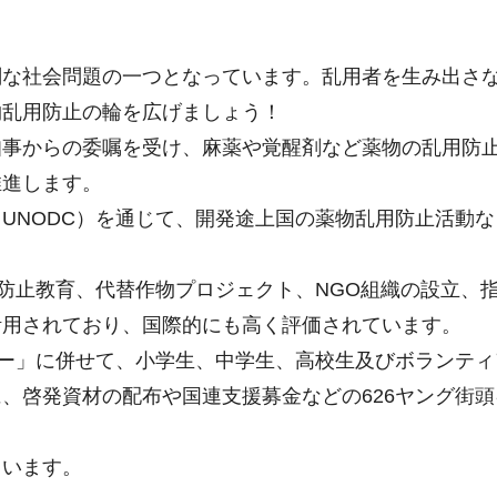
刻な社会問題の一つとなっています。乱用者を生み出さ
物乱用防止の輪を広げましょう！
知事からの委嘱を受け、麻薬や覚醒剤など薬物の乱用防
推進します。
UNODC）を通じて、開発途上国の薬物乱用防止活動な
用防止教育、代替作物プロジェクト、NGO組織の設立、
活用されており、国際的にも高く評価されています。
デー」に併せて、小学生、中学生、高校生及びボランティ
、啓発資材の配布や国連支援募金などの626ヤング街頭
ています。