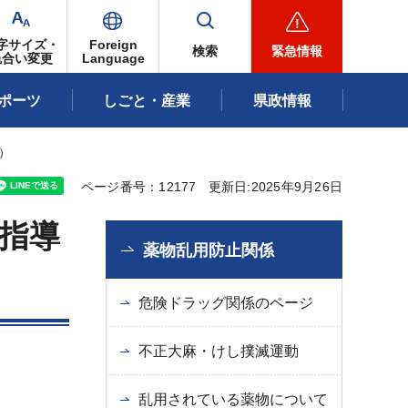
字サイズ・
Foreign
検索
緊急情報
色合い変更
Language
ポーツ
しごと・産業
県政情報
）
ページ番号：12177
更新日:2025年9月26日
指導
薬物乱用防止関係
危険ドラッグ関係のページ
不正大麻・けし撲滅運動
乱用されている薬物について