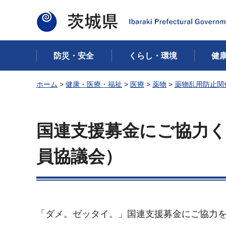
茨城県
防災・安全
くらし・環境
健
ホーム
>
健康・医療・福祉
>
医療
>
薬物
>
薬物乱用防止関
国連支援募金にご協力
員協議会）
「ダメ。ゼッタイ。」国連支援募金にご協力