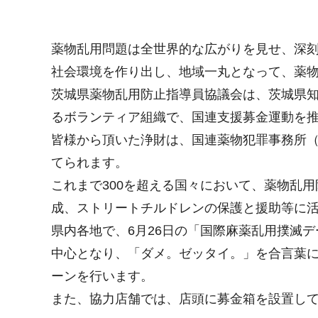
薬物乱用問題は全世界的な広がりを見せ、深
社会環境を作り出し、地域一丸となって、薬
茨城県薬物乱用防止指導員協議会は、茨城県
るボランティア組織で、国連支援募金運動を
皆様から頂いた浄財は、国連薬物犯罪事務所（
てられます。
これまで300を超える国々において、薬物乱
成、ストリートチルドレンの保護と援助等に
県内各地で、6月26日の「国際麻薬乱用撲滅
中心となり、「ダメ。ゼッタイ。」を合言葉に
ーンを行います。
また、協力店舗では、店頭に募金箱を設置し