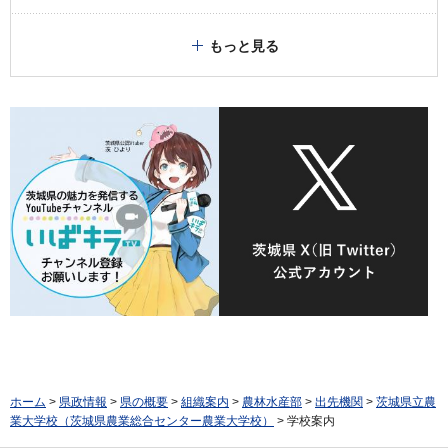
もっと見る
ホーム
>
県政情報
>
県の概要
>
組織案内
>
農林水産部
>
出先機関
>
茨城県立農
業大学校（茨城県農業総合センター農業大学校）
> 学校案内