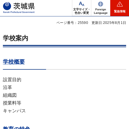
茨城県
文字サイズ・
Foreign
緊急情報
色合い変更
Language
ページ番号：25590
更新日:2025年8月1日
学校案内
学校概要
設置目的
沿革
組織図
授業料等
キャンパス