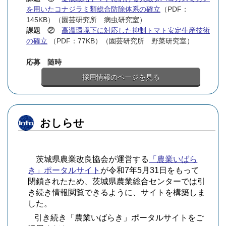
を用いたコナジラミ類総合防除体系の確立
（PDF：
145KB）（園芸研究所 病虫研究室）
課題 ②
高温環境下に対応した抑制トマト安定生産技術
の確立
（PDF：77KB）（園芸研究所 野菜研究室）
応募 随時
採用情報のページを見る
おしらせ
茨城県農業改良協会が運営する
「農業いばら
き」ポータルサイト
が令和7年5月31日をもって
閉鎖されたため、茨城県農業総合センターでは引
き続き情報閲覧できるように、サイトを構築しま
した。
引き続き「農業いばらき」ポータルサイトをご