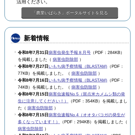
活用ください。
「農業いばらき」ポータルサイトを見る
新着情報
令和8年7月31日
病害虫発生予報８月号
（PDF：284KB）
を掲載しました（
病害虫防除部
）
令和8年7月27日
いもち病予察情報（BLASTAM)
（PDF：
77KB）を掲載しました。（
病害虫防除部
）
令和8年7月16日
いもち病予察情報（BLASTAM)
（PDF：
74KB）を掲載しました。（
病害虫防除部
）
令和8年7月15日
病害虫速報No.5（斑点米カメムシ類の発
生に注意してください！）
（PDF：354KB）を掲載しまし
た（
病害虫防除部
）
令和8年7月15日
病害虫速報No.4（オオタバコガの発生が
多くなっています！）
（PDF：294KB）を掲載しました（
病害虫防除部
）