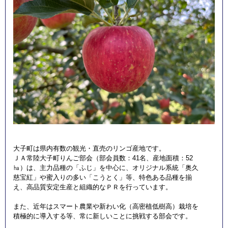
大子町は県内有数の観光・直売のリンゴ産地です。
ＪＡ常陸大子町りんご部会（部会員数：41名、産地面積：52
㏊）は、主力品種の「ふじ」を中心に、オリジナル系統「奥久
慈宝紅」や蜜入りの多い「こうとく」等、特色ある品種を揃
え、高品質安定生産と組織的なＰＲを行っています。
また、近年はスマート農業や新わい化（高密植低樹高）栽培を
積極的に導入する等、常に新しいことに挑戦する部会です。