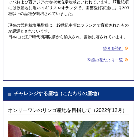
ッパおよび西アジアの地中海沿岸地域といわれています。17世紀頃
には原産地に近いイギリスやオランダで、園芸愛好家達により300
種以上の品種が栽培されていました。
現在の営利栽培用品種は、19世紀中頃にフランスで育種されたもの
が起源とされています。
日本には江戸時代初期以前から輸入され、書物に著されています。
続きを読む
季節の花だより一覧
チャレンジする産地（こだわりの産地）
オンリーワンのリンゴ産地を目指して（2022年12月）