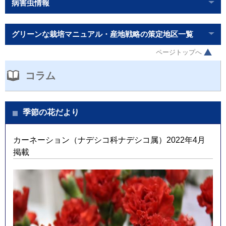
病害虫情報
グリーンな栽培マニュアル・産地戦略の策定地区一覧
ページトップへ
コラム
季節の花だより
カーネーション（ナデシコ科ナデシコ属）2022年4月
掲載