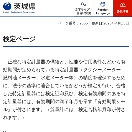
茨城県
文字サイズ・
Foreign
緊急情報
色合い変更
Language
ページ番号：2666
更新日:2026年4月15日
検定ページ
正
確な特定計量器の供給と、性能や使用条件などから有
効期間が定められている特定計量器（タクシーメーター、
燃料油メーター、水道メーター等）の精度を確保するため
に、法令の基準に適合しているかどうか検定を行い、合格
した特定計量器には検定証印及び、検定有効期間のある特
定計量器には、有効期間の満了年月を示す「有効期限シー
ル」が付されます。（質量計には、検定合格年月印が付さ
れます。）