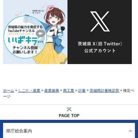
ホーム
>
しごと・産業
>
産業振興
>
商工業
>
計量
>
茨城県計量検定所
> 検定ペ
ージ
PAGE TOP
県庁総合案内