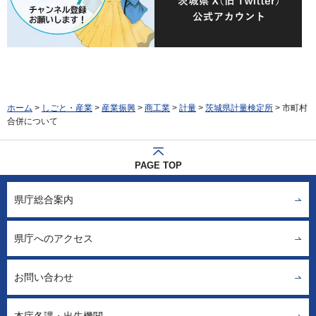
ホーム
>
しごと・産業
>
産業振興
>
商工業
>
計量
>
茨城県計量検定所
> 市町村
合併について
PAGE TOP
県庁総合案内
県庁へのアクセス
お問い合わせ