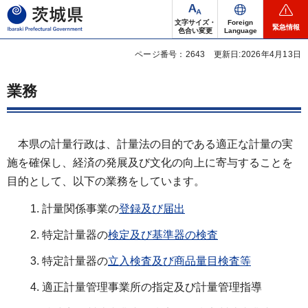
茨城県
文字サイズ・
Foreign
緊急情報
色合い変更
Language
ページ番号：2643
更新日:2026年4月13日
業務
本
県の計量行政は、計量法の目的である適正な計量の実
施を確保し、経済の発展及び文化の向上に寄与することを
目的として、以下の業務をしています。
計量関係事業の
登録及び届出
特定計量器の
検定及び基準器の検査
特定計量器の
立入検査及び商品量目検査等
適正計量管理事業所の指定及び計量管理指導