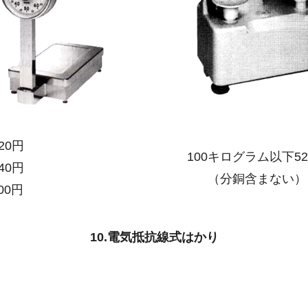
20円
100キログラム以下52
4
0円
（分銅含まない）
00円
10.電気抵抗線式はかり