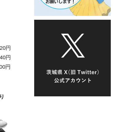
2
0円
40円
00円
）
り