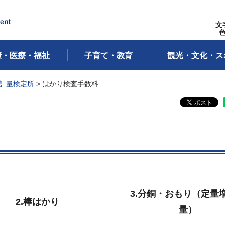
文
康・医療・福祉
子育て・教育
観光・文化・ス
計量検定所
> はかり検査手数料
3.分銅・おもり（定量
2.棒はかり
量）