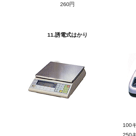
260円
11.誘電式はかり
10
25