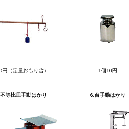
60円（定量おもり含）
1個10円
5.不等比皿手動はかり
6.台手動はかり