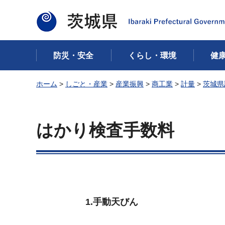
茨城県
防災・安全
くらし・環境
健
ホーム
>
しごと・産業
>
産業振興
>
商工業
>
計量
>
茨城県
はかり検査手数料
1.手動天びん