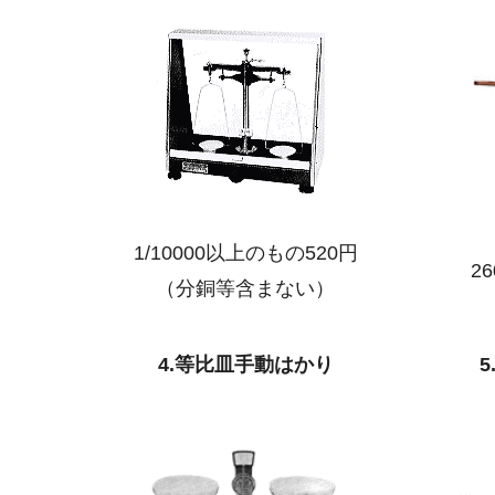
1/10000以上のもの520円
2
（分銅等含まない）
4.等比皿手動はかり