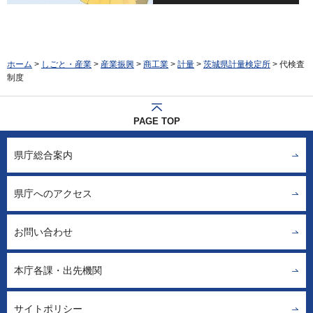
ホーム
>
しごと・産業
>
産業振興
>
商工業
>
計量
>
茨城県計量検定所
> 代検査
制度
PAGE TOP
県庁総合案内
県庁へのアクセス
お問い合わせ
本庁各課・出先機関
サイトポリシー