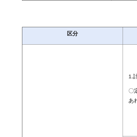
区分
1
〇
あ