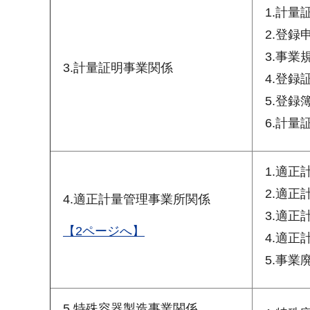
1.計
2.登
3.事業
3.計量証明事業関係
4.登録
5.登録
6.計
1.適
2.適
4.適正計量管理事業所関係
3.適
【2ページへ】
4.適
5.事
5.特殊容器製造事業関係