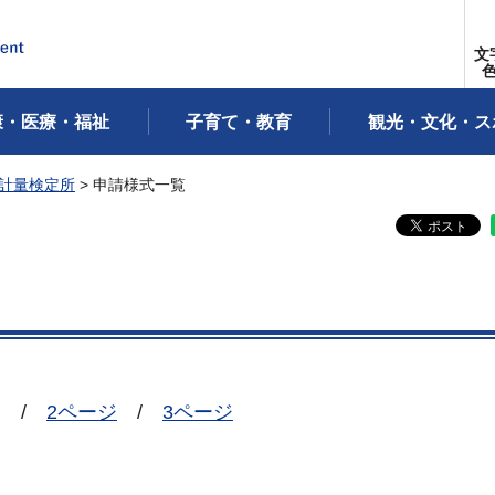
文
康・医療・福祉
子育て・教育
観光・文化・ス
計量検定所
> 申請様式一覧
ジ
/
2ページ
/
3ページ