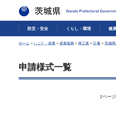
茨城県
防災・安全
くらし・環境
健
ホーム
>
しごと・産業
>
産業振興
>
商工業
>
計量
>
茨城県
申請様式一覧
1ペー