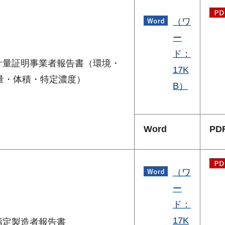
（ワ
ー
ド：
.計量証明事業者報告書（環境・
17K
量・体積・特定濃度）
B）
Word
PD
（ワ
ー
ド：
17K
.指定製造者報告書