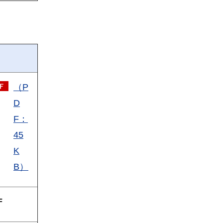
（P
D
F：
45
K
B）
F