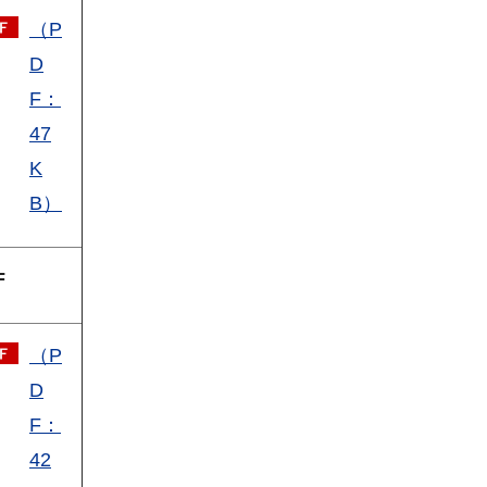
（P
D
F：
47
K
B）
F
（P
D
F：
42