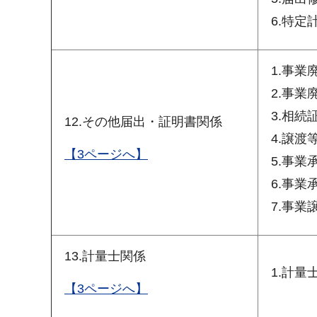
6.特
1.事
2.事
3.相続
12.その他届出・証明書関係
4.譲
【3ページへ】
5.事業
6.事業
7.事業
13.計量士関係
1.計量
【3ページへ】