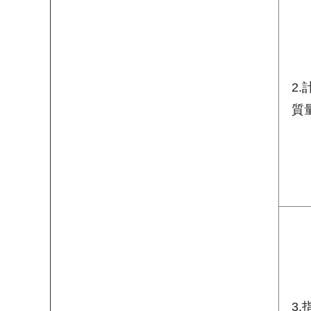
2
質
3