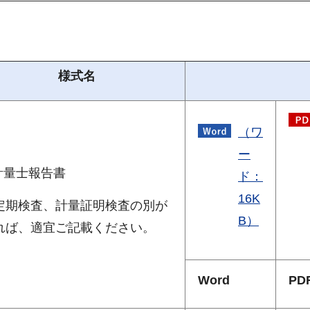
様式名
（ワ
ー
.計量士報告書
ド：
16K
定期検査、計量証明検査の別が
B）
れば、適宜ご記載ください。
Word
PD