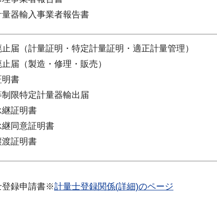
定計量器輸入事業者報告書
業廃止届（計量証明・特定計量証明・適正計量管理）
業廃止届（製造・修理・販売）
証明書
渡等制限特定計量器輸出届
承継証明書
承継同意証明書
譲渡証明書
士登録申請書※
計量士登録関係(詳細)のページ