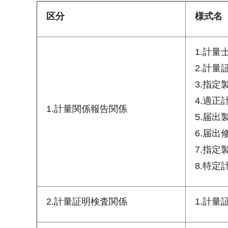
区分
様式名
1.計量
2.計
3.指定
4.適
1.計量関係報告関係
5.届出
6.届出
7.指定
8.特
2.計量証明検査関係
1.計量