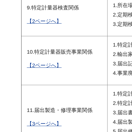
1.所
9.特定計量器検査関係
2.定
【2ページへ】
3.定
1.特
10.特定計量器販売事業関係
2.輸
3.届
【2ページへ】
4.事
1.特
2.特
11.届出製造・修理事業関係
3.届出
4.届出
【3ページへ】
5.届出