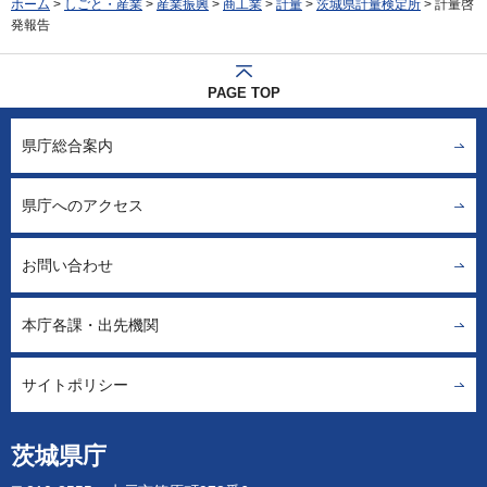
ホーム
>
しごと・産業
>
産業振興
>
商工業
>
計量
>
茨城県計量検定所
> 計量啓
発報告
PAGE TOP
県庁総合案内
県庁へのアクセス
お問い合わせ
本庁各課・出先機関
サイトポリシー
茨城県庁