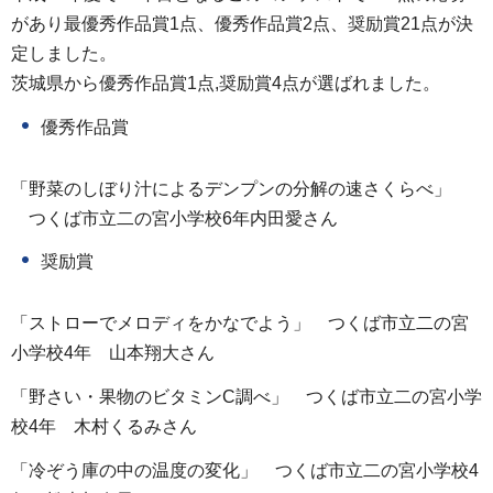
があり最優秀作品賞1点、優秀作品賞2点、奨励賞21点が決
定しました。
茨城県から優秀作品賞1点,奨励賞4点が選ばれました。
優秀作品賞
「野菜のしぼり汁によるデンプンの分解の速さくらべ」
つ
くば市立二の宮小学校6年内田愛さん
奨励賞
「ストローでメロディをかなでよう」
つ
くば市立二の宮
小学校4年
山本翔大
さん
「野さい・果物のビタミンC調べ」
つ
くば市立二の宮小学
校4年
木村くるみ
さん
「冷ぞう庫の中の温度の変化」
つ
くば市立二の宮小学校4