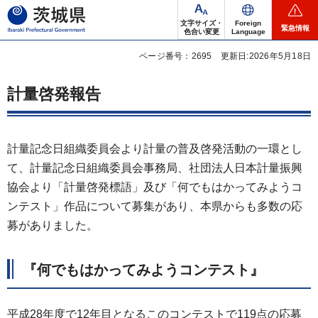
茨城県
文字サイズ・
Foreign
緊急情報
色合い変更
Language
ページ番号：2695
更新日:2026年5月18日
計量啓発報告
計量記念日組織委員会より計量の普及啓発活動の一環とし
て、計量記念日組織委員会事務局、社団法人日本計量振興
協会より「計量啓発標語」及び「何でもはかってみようコ
ンテスト」作品について募集があり、本県からも多数の応
募がありました。
『何でもはかってみようコンテスト』
平成28年度で12年目となるこのコンテストで119点の応募