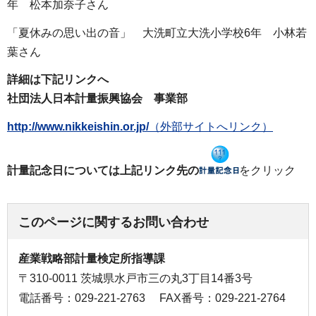
年
松本加奈子
さん
「夏休みの思い出の音」
大洗町立大洗小学校6年
小林若
葉
さん
詳細は下記リンクへ
社団法人日本計量振興協会
事
業部
http://www.nikkeishin.or.jp/
（外部サイトへリンク）
計量記念日については上記リンク先の
をクリック
このページに関するお問い合わせ
産業戦略部計量検定所指導課
〒310-0011 茨城県水戸市三の丸3丁目14番3号
電話番号：029-221-2763
FAX番号：029-221-2764