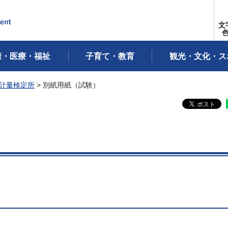
文
康・医療・福祉
子育て・教育
観光・文化・ス
計量検定所
> 別紙用紙（試験）