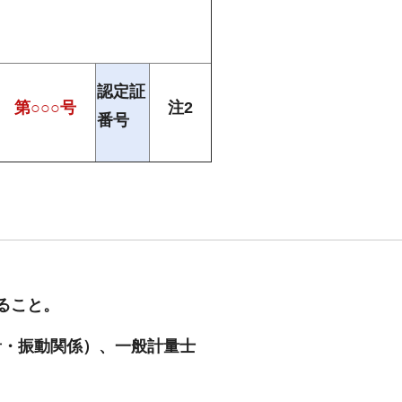
認定証
第○○○号
注2
番号
ること。
音・振動関係）、一般計量士