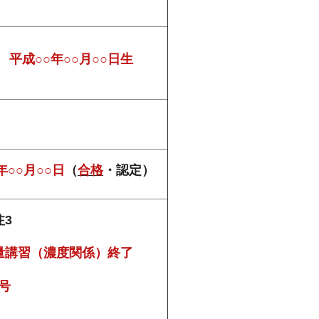
平成○○年○○月○○日生
年○○月○○日
（
合格
・認定）
注
3
量講習（濃度関係）終了
○号