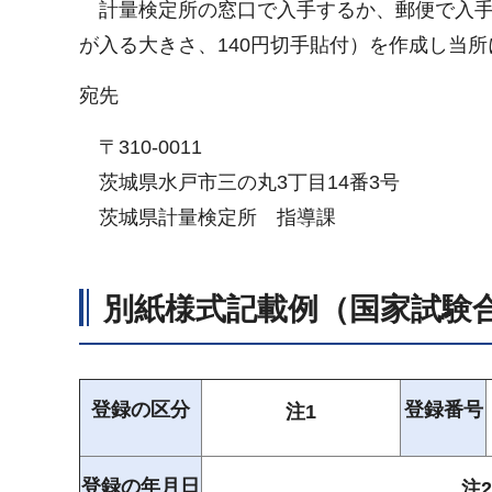
計
量検定所の窓口で入手するか、郵便で入手
が入る大きさ、140円切手貼付）を作成し当
宛先
〒
310-0011
茨
城県水戸市三の丸3丁目14番3号
茨
城県計量検定所
指
導課
別紙様式記載例（国家試験
登録の区分
登録番号
注1
登録の年月日
注2