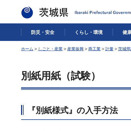
茨城県
防災・安全
くらし・環境
健
ホーム
>
しごと・産業
>
産業振興
>
商工業
>
計量
>
茨城県
別紙用紙（試験）
『別紙様式』の入手方法