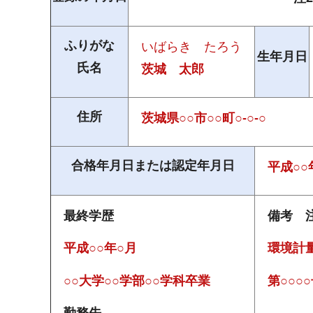
ふりがな
いばらき
た
ろう
生年月日
氏名
茨城
太
郎
住所
茨城県○○市○○町○-○-○
合格年月日または認定年月日
平成○○
最終学歴
備考
平成○○年○月
環境計
○○大学○○学部○○学科卒業
第○○○