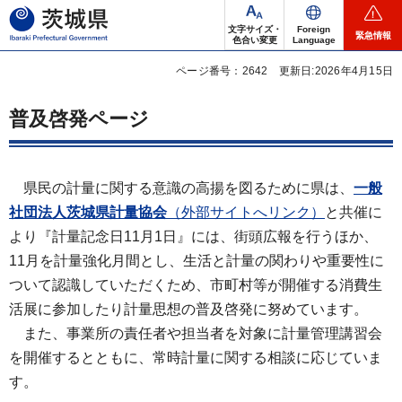
茨城県
文字サイズ・
Foreign
緊急情報
色合い変更
Language
ページ番号：2642
更新日:2026年4月15日
普及啓発ページ
県
民の計量に関する意識の高揚を図るために県は、
一般
社団法人茨城県計量協会
（外部サイトへリンク）
と共催に
より『計量記念日11月1日』には、街頭広報を行うほか、
11月を計量強化月間とし、生活と計量の関わりや重要性に
ついて認識していただくため、市町村等が開催する消費生
活展に参加したり計量思想の普及啓発に努めています。
ま
た、事業所の責任者や担当者を対象に計量管理講習会
を開催するとともに、常時計量に関する相談に応じていま
す。