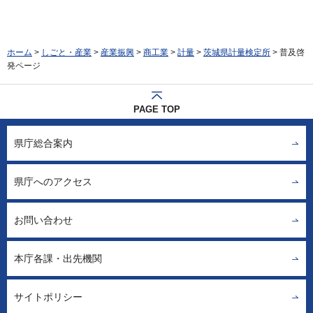
ホーム
>
しごと・産業
>
産業振興
>
商工業
>
計量
>
茨城県計量検定所
> 普及啓
発ページ
PAGE TOP
県庁総合案内
県庁へのアクセス
お問い合わせ
本庁各課・出先機関
サイトポリシー