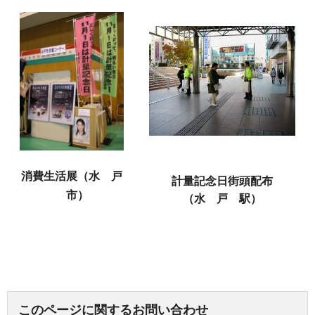
消費生活展
（水
戸
計量記念日街頭配布
市
）
（水
戸
駅
）
このページに関するお問い合わせ