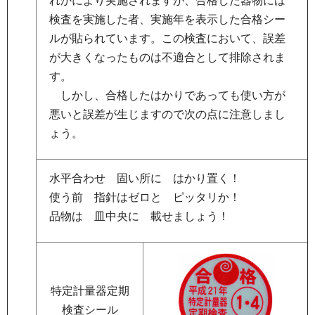
れかにより実施されますが、合格した器物には
検査を実施した者、実施年を表示した合格シー
ルが貼られています。この検査において、誤差
が大きくなったものは不適合として排除されま
す。
し
かし、合格したはかりであっても使い方が
悪いと誤差が生じますので次の点に注意しまし
ょう。
水平合わせ
固
い所に
は
かり置く！
使う前
指
針はゼロと
ピ
ッタリか！
品物は
皿
中央に
載
せましょう！
特定計量器定期
検査シール