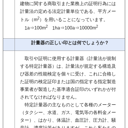
建物に関する商取引また業務上の証明行為には
計量法の定める法定計量単位である、平方メー
2
トル（m
）を用いることになっています。
2
2
1
a⇒100m
1
ha⇒100a⇒10000m
計量器の正しい印とは何でしょうか？
取
引や証明に使用する計量器（計量法が規制
する特定計量器）は、計量法が規定する構造及
び器差の性能検定を個々に受け、これに合格し
た証明の検定証印または国の指定する指定製造
事業者が製造した基準適合証印のいずれかが付
されてなければなりません。
特
定計量器の主なものとして各種のメーター
（タクシー、水道、ガス、電気等の各料金メー
ター）、はかり、体温計、血圧計、圧力計、騒
音計、濃度計等がありますが、これら私たちの