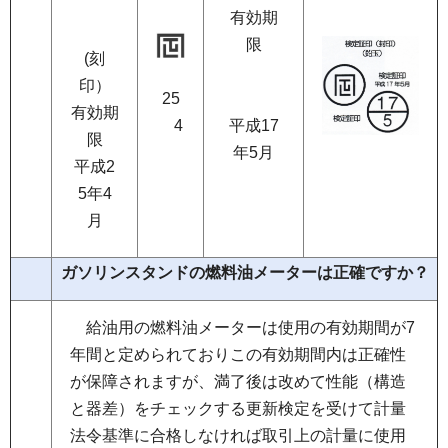
有効期
限
(刻
印）
25
有効期
4
平成17
限
年5月
平成2
5年4
月
ガソリンスタンドの燃料油メーターは正確ですか？
給
油用の燃料油メーターは使用の有効期間が7
年間と定められておりこの有効期間内は正確性
が保障されますが、満了後は改めて性能（構造
と器差）をチェックする更新検定を受けて計量
法令基準に合格しなければ取引上の計量に使用