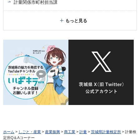
計量関係市町村担当課
もっと見る
ホーム
>
しごと・産業
>
産業振興
>
商工業
>
計量
>
茨城県計量検定所
> 計量検
定所Q＆Aコーナー