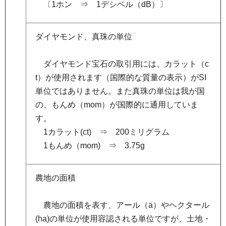
〔
1ホン
⇒
1
デシベル（dB）〕
ダイヤモンド、真珠の単位
ダ
イヤモンド宝石の取引用には、カラット（c
t）が使用されます（国際的な質量の表示）がSI
単位ではありません。また真珠の単位は我が国
の、もんめ（mom）が国際的に通用していま
す。
1
カラット(ct)
⇒
2
00ミリグラム
1
もんめ（mom)
⇒
3
.75g
農地の面積
農
地の面積を表す、アール（a）やヘクタール
(ha)の単位が使用容認される単位ですが、土地・