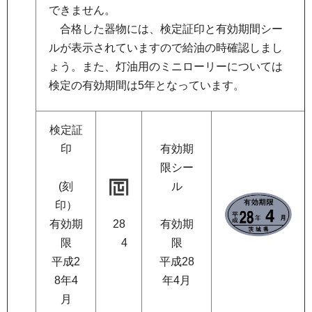
できません。
合
格した器物には、検定証印と有効期間シー
ルが表示されていますので給油の時確認しまし
ょう。また、灯油用のミニローリーについては
検定の有効期間は5年となっています。
検定証
印
有効期
限シー
(刻
ル
印）
28
有効期
有効期
4
限
限
平成2
平成28
8年4
年4月
月