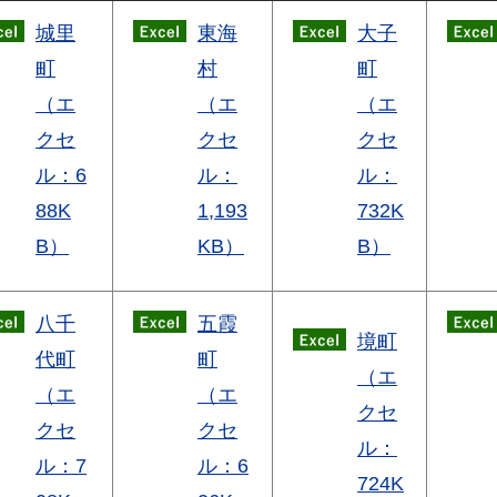
城里
東海
大子
町
村
町
（エ
（エ
（エ
クセ
クセ
クセ
ル：6
ル：
ル：
88K
1,193
732K
B）
KB）
B）
八千
五霞
境町
代町
町
（エ
（エ
（エ
クセ
クセ
クセ
ル：
ル：7
ル：6
724K