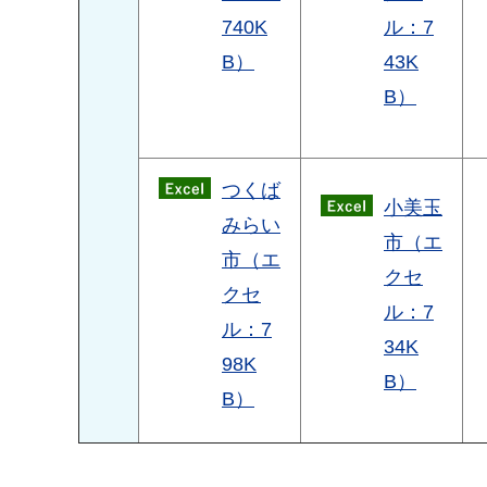
740K
ル：7
B）
43K
B）
つくば
小美玉
みらい
市（エ
市（エ
クセ
クセ
ル：7
ル：7
34K
98K
B）
B）