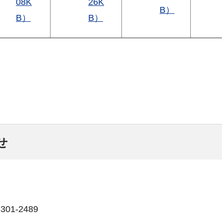
08K
26K
B）
B）
B）
せ
01-2489