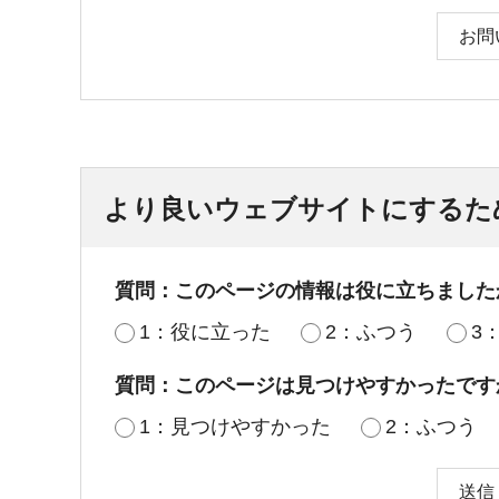
お問
より良いウェブサイトにするた
質問：このページの情報は役に立ちました
1：役に立った
2：ふつう
3
質問：このページは見つけやすかったです
1：見つけやすかった
2：ふつう