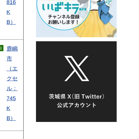
816
K
B）
鹿嶋
市
（エ
クセ
ル：
745
K
B）