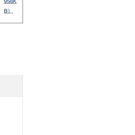
958K
B）