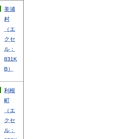
美浦
村
（エ
クセ
ル：
831K
B）
利根
町
（エ
クセ
ル：