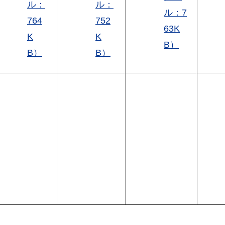
ル：
ル：
ル：7
764
752
63K
K
K
B）
B）
B）