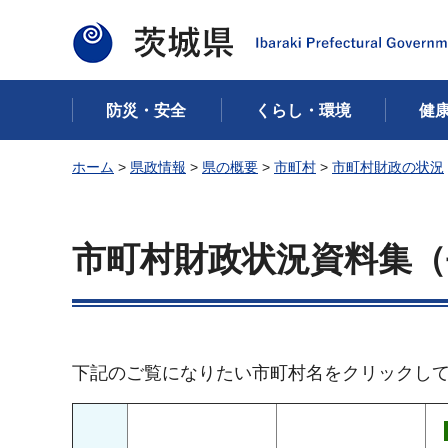
茨城県
防災・安全
くらし・環境
健
ホーム
>
県政情報
>
県の概要
>
市町村
>
市町村財政の状況
市町村財政状況資料集（
下記のご覧になりたい市町村名をクリックし