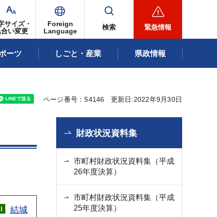
字サイズ・
Foreign
検索
緊急情報
色合い変更
Language
ポーツ
しごと・産業
県政情報
ページ番号：54146
更新日:2022年9月30日
財政状況資料集
市町村財政状況資料集（平成
26年度決算）
市町村財政状況資料集（平成
25年度決算）
結城