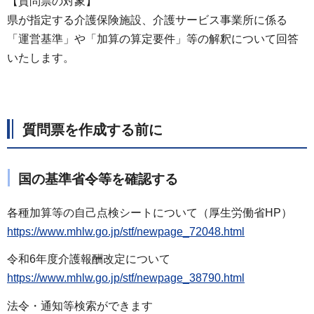
【質問票の対象】
県が指定する介護保険施設、介護サービス事業所に係る
「運営基準」や「加算の算定要件」等の解釈について回答
いたします。
質問票を作成する前に
国の基準省令等を確認する
各種加算等の自己点検シートについて（厚生労働省HP）
https://www.mhlw.go.jp/stf/newpage_72048.html
令和6年度介護報酬改定について
https://www.mhlw.go.jp/stf/newpage_38790.html
法令・通知等検索ができます