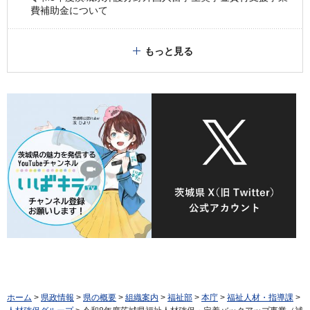
費補助金について
もっと見る
ホーム
>
県政情報
>
県の概要
>
組織案内
>
福祉部
>
本庁
>
福祉人材・指導課
>