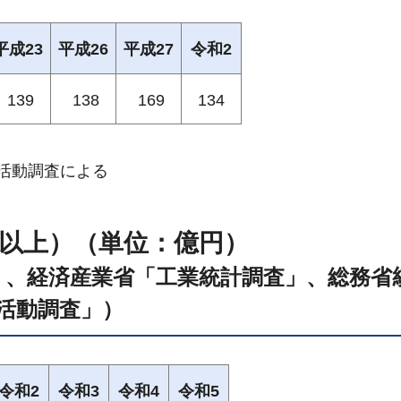
平成23
平成26
平成27
令和2
139
138
169
134
-活動調査による
人以上）（単位：億円）
」、経済産業省「工業統計調査」、総務省
活動調査」）
令和2
令和3
令和4
令和5