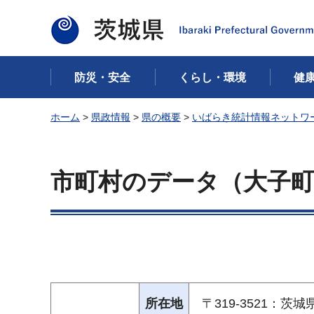
茨城県
防災・安全
くらし・環境
健
ホーム
>
県政情報
>
県の概要
>
いばらき統計情報ネットワ
市町村のデータ（大子
所在地
〒319-3521：