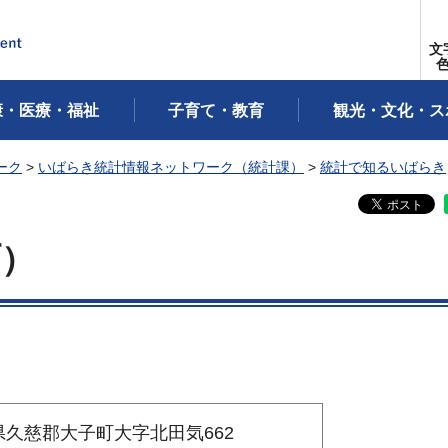
文
康・医療・福祉
子育て・教育
観光・文化・ス
ーク
>
いばらき統計情報ネットワーク（統計課）
>
統計で知るいばらき
町）
茨城県久慈郡大子町大字北田気662