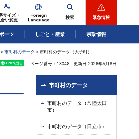
字サイズ・
Foreign
検索
緊急情報
色合い変更
Language
ポーツ
しごと・産業
県政情報
>
市町村のデータ
> 市町村のデータ（大子町）
ページ番号：13048
更新日:2026年5月8日
市町村のデータ
市町村のデータ（常陸太田
市）
市町村のデータ（日立市）