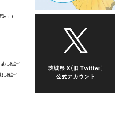
積調」）
を基に推計）
基に推計）