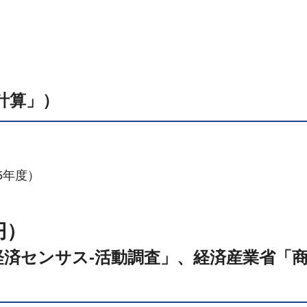
計算」）
）
5年度）
円）
経済センサス-活動調査」、経済産業省「