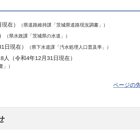
日現在）
（県道路維持課「茨城県道路現況調書
」）
）
（県水政課「茨城県の水道」）
31日現在）
（県下水道課「汚水処理人口普及率」）
8人（令和4年12月31日現在）
査」）
ページの
せ