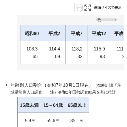
画面サイズで表示
昭和60
平成2
平成7
平成12
平成1
108,3
114,4
118,2
115,9
111,
65
09
82
93
2
年齢別人口割合（令和7年10月1日現在）
（県統計課「茨
城県常住人口調査」（注）令和2年国勢調査結果を基に推計）
15歳未満
15～64歳
65歳以上
9.4％
55.6％
35.1％