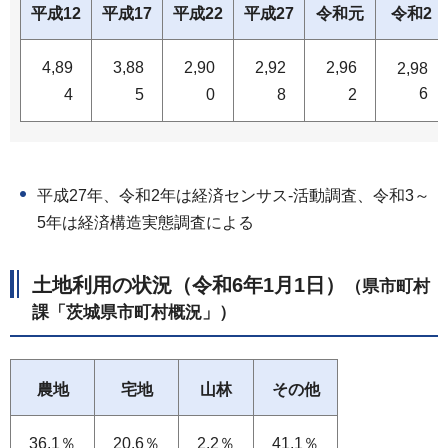
平成12
平成17
平成22
平成27
令和元
令和2
4,89
3,88
2,90
2,92
2,96
2,98
6
4
5
0
8
2
平成27年、令和2年は経済センサス-活動調査、令和3～
5年は経済構造実態調査による
土地利用の状況（令和6年1月1日）
（県市町村
課「茨城県市町村概況」）
農地
宅地
山林
その他
36.1％
20.6％
2.2％
41.1％