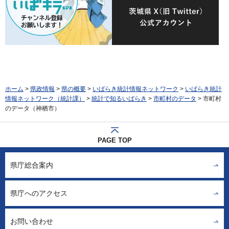
ホーム
>
県政情報
>
県の概要
>
いばらき統計情報ネットワーク
>
いばらき統計
情報ネットワーク（統計課）
>
統計で知るいばらき
>
市町村のデータ
> 市町村
のデータ（神栖市）
PAGE TOP
県庁総合案内
県庁へのアクセス
お問い合わせ