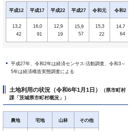
平成12
平成17
平成22
平成27
令和元
令和2
13,2
16,0
12,9
15,3
15,9
14,7
57
64
42
91
19
22
平成27年、令和2年は経済センサス-活動調査、令和3～
5年は経済構造実態調査による
土地利用の状況（令和6年1月1日）
（県市町村
課「茨城県市町村概況」）
農地
宅地
山林
その他