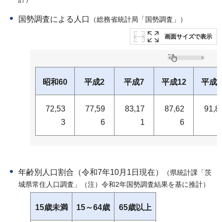
計）
国勢調査による人口
（総務省統計局「国勢調査」）
画面サイズで表示
昭和60
平成2
平成7
平成12
平成1
72,53
77,59
83,17
87,62
91,8
3
6
1
6
年齢別人口割合（令和7年10月1日現在）
（県統計課「茨
城県常住人口調査」（注）令和2年国勢調査結果を基に推計）
15歳未満
15～64歳
65歳以上