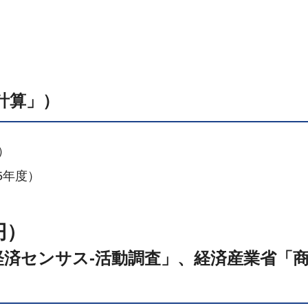
計算」）
）
5年度）
円）
経済センサス-活動調査」、経済産業省「