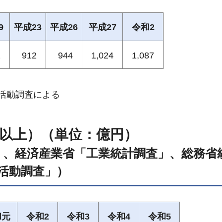
9
平成23
平成26
平成27
令和2
2
912
944
1,024
1,087
-活動調査による
人以上）（単位：億円）
」、経済産業省「工業統計調査」、総務省
活動調査」）
和元
令和2
令和3
令和4
令和5