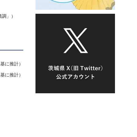
積調」）
を基に推計）
を基に推計）