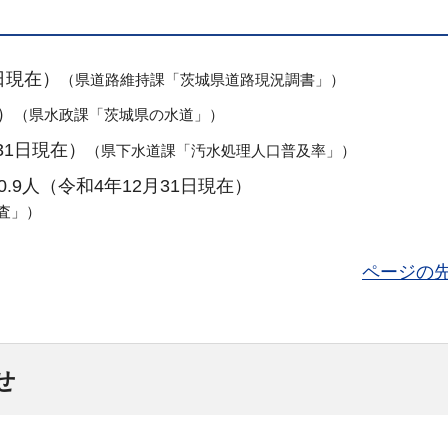
日現在）
（県道路維持課「茨城県道路現況調書
」）
）
（県水政課「茨城県の水道」）
31日現在）
（県下水道課「汚水処理人口普及率」）
.9人（令和4年12月31日現在）
査」）
ページの
せ