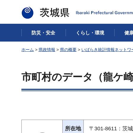
茨城県
防災・安全
くらし・環境
健
ホーム
>
県政情報
>
県の概要
>
いばらき統計情報ネットワ
市町村のデータ（龍ケ
所在地
〒301-8611：茨