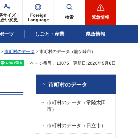
字サイズ・
Foreign
検索
緊急情報
色合い変更
Language
ポーツ
しごと・産業
県政情報
>
市町村のデータ
> 市町村のデータ（龍ケ崎市）
ページ番号：13075
更新日:2026年5月8日
市町村のデータ
市町村のデータ（常陸太田
市）
市町村のデータ（日立市）