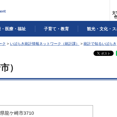
文
康・医療・福祉
子育て・教育
観光・文化・ス
ーク
>
いばらき統計情報ネットワーク（統計課）
>
統計で知るいばらき
崎市）
城県龍ケ崎市3710