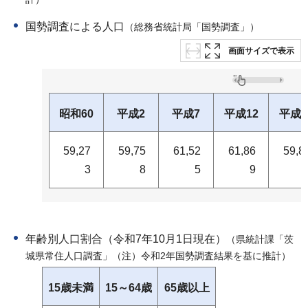
計）
国勢調査による人口
（総務省統計局「国勢調査」）
画面サイズで表示
昭和60
平成2
平成7
平成12
平成1
59,27
59,75
61,52
61,86
59,8
3
8
5
9
年齢別人口割合（令和7年10月1日現在）
（県統計課「茨
城県常住人口調査」（注）令和2年国勢調査結果を基に推計）
15歳未満
15～64歳
65歳以上