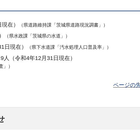
日現在）
（県道路維持課「茨城県道路現況調書
」）
）
（県水政課「茨城県の水道」）
31日現在）
（県下水道課「汚水処理人口普及率」）
9人（令和4年12月31日現在）
査」）
ページの
せ