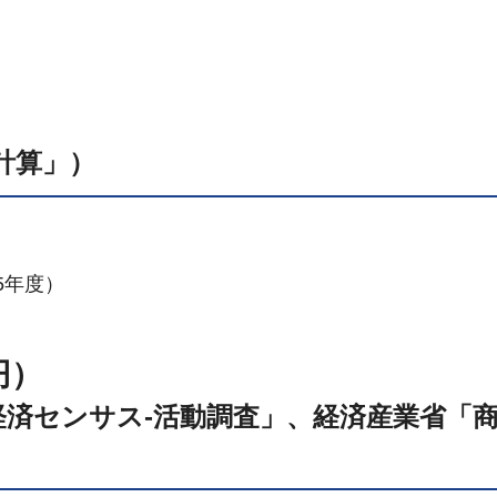
計算」）
）
5年度）
円）
経済センサス-活動調査」、経済産業省「