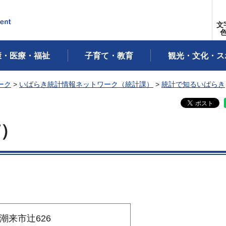
文
康・医療・福祉
子育て・教育
観光・文化・ス
ーク
>
いばらき統計情報ネットワーク（統計課）
>
統計で知るいばらき
市）
県潮来市辻626