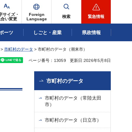
字サイズ・
Foreign
検索
緊急情報
色合い変更
Language
ポーツ
しごと・産業
県政情報
>
市町村のデータ
> 市町村のデータ（潮来市）
ページ番号：13059
更新日:2026年5月8日
市町村のデータ
市町村のデータ（常陸太田
市）
市町村のデータ（日立市）