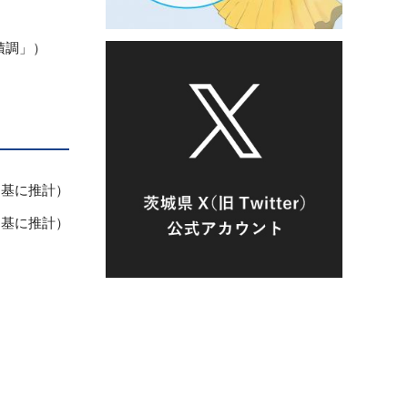
積調」）
を基に推計）
を基に推計）