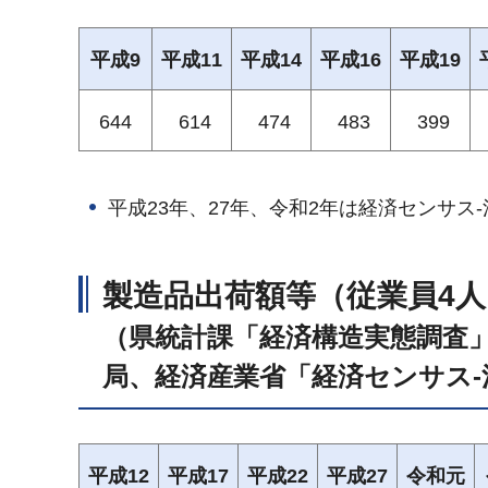
平成9
平成11
平成14
平成16
平成19
644
614
474
483
399
平成23年、27年、令和2年は経済センサス
製造品出荷額等（従業員4
（県統計課「経済構造実態調査
局、経済産業省「経済センサス-
平成12
平成17
平成22
平成27
令和元