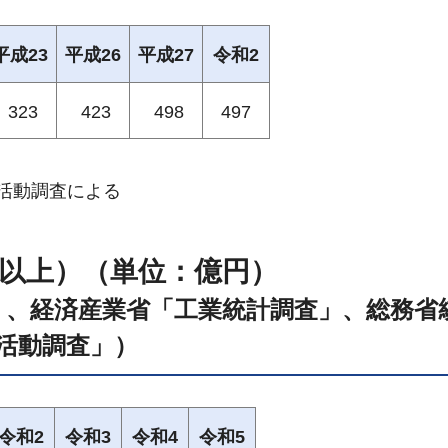
平成23
平成26
平成27
令和2
323
423
498
497
-活動調査による
人以上）（単位：億円）
」、経済産業省「工業統計調査」、総務省
活動調査」）
令和2
令和3
令和4
令和5