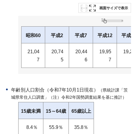
画面サイズで表示
昭和60
平成2
平成7
平成12
平成1
21,04
20,74
20,44
19,95
19,2
7
5
6
7
年齢別人口割合（令和7年10月1日現在）
（県統計課「茨
城県常住人口調査」（注）令和2年国勢調査結果を基に推計）
15歳未満
15～64歳
65歳以上
8.4％
55.9％
35.8％