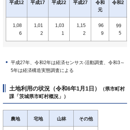
平成12
平成17
平成22
平成27
令和
令和2
元
1,08
1,01
1,03
1,15
96
99
5
6
2
1
2
9
平成27年、令和2年は経済センサス-活動調査、令和3～
5年は経済構造実態調査による
土地利用の状況（令和6年1月1日）
（県市町村
課「茨城県市町村概況」）
農地
宅地
山林
その他