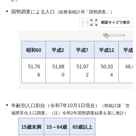
計）
国勢調査による人口
（総務省統計局「国勢調査」）
画面サイズで表示
昭和60
平成2
平成7
平成12
平成1
51,76
51,88
51,97
50,33
48,4
6
0
2
4
年齢別人口割合（令和7年10月1日現在）
（県統計課「茨
城県常住人口調査」（注）令和2年国勢調査結果を基に推計）
15歳未満
15～64歳
65歳以上