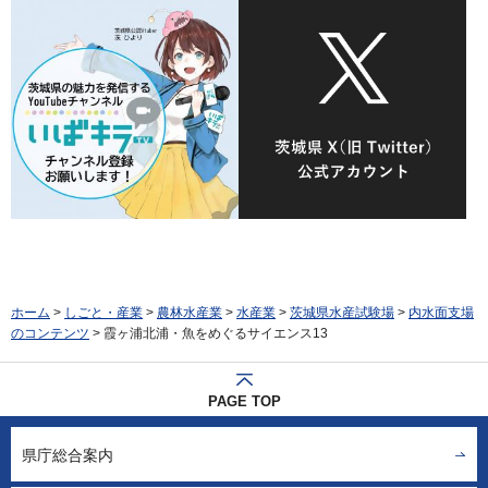
ホーム
>
しごと・産業
>
農林水産業
>
水産業
>
茨城県水産試験場
>
内水面支場
のコンテンツ
> 霞ヶ浦北浦・魚をめぐるサイエンス13
PAGE TOP
県庁総合案内