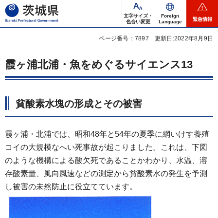
茨城県
文字サイズ・
Foreign
緊急情報
色合い変更
Language
ページ番号：7897
更新日:2022年8月9日
霞ヶ浦北浦・魚をめぐるサイエンス13
貧酸素水塊の形成とその被害
霞ヶ浦・北浦では、昭和48年と54年の夏季に網いけす養殖
コイの大規模なへい死事故が起こりました。これは、下図
のような機構による酸欠死であることかわかり、水温、溶
存酸素量、風向風速などの測定から貧酸素水の発生を予測
し被害の未然防止に役立てています。