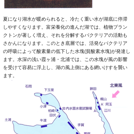
夏になり湖水が暖められると、冷たく重い水が湖底に停滞
しやすくなります。富栄養化の進んだ湖では、植物プラン
クトンが著しく増え、それを分解するバクテリアの活動も
さかんになります。このとき底層では、活発なバクテリア
の呼吸によって酸素量の低下した水塊(貧酸素水塊)が発達し
ます。水深の浅い霞ヶ浦・北浦では、この水塊が風の影響
を受けて容易に浮上し、湖の風上側にある網いけすを襲い
ます。