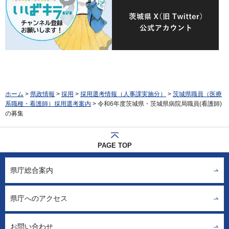
ホーム
>
県政情報
>
採用
>
採用選考情報（人事課実施分）
>
茨城県職員（医療
系職種・看護師）採用選考案内
> 令和6年度茨城県・茨城県病院局職員(看護師)
の募集
PAGE TOP
県庁総合案内
県庁へのアクセス
お問い合わせ