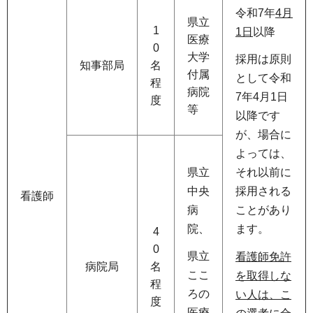
令和7年
4月
県立
1
1日
以降
医療
0
大学
採用は原則
知事部局
名
付属
として令和
程
病院
7年4月1日
度
等
以降です
が、場合に
よっては、
県立
それ以前に
中央
採用される
看護師
病
ことがあり
院、
ます。
4
0
県立
看護師免許
病院局
名
ここ
を取得しな
程
ろの
い人は、こ
度
医療