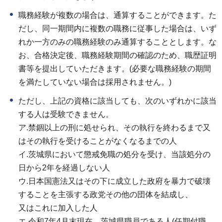
職務経験が複数の場合は、通算することができます。た
だし、同一期間内に複数の職務に従事した場合は、いず
れか一方のみの職務経験のみ通算することとします。な
お、合格決定後、職務経験期間の確認のため、職歴証明
書等を提出していただきます。(必要な職務経験の期間
を満たしていない場合は採用されません。)
ただし、上記の資格に該当しても、次のいずれかに該当
する人は受験できません。
ア.禁錮以上の刑に処せられ、その執行を終わるまで又
はその執行を受けることがなくなるまでの人
イ.茨城県において懲戒免職の処分を受け、当該処分の
日から2年を経過しない人
ウ.日本国憲法又はその下に成立した政府を暴力で破壊
することを主張する政党その他の団体を結成し、
又はこれに加入した人
エ.令和7年4月末現在、茨城県職員である人(任期付職