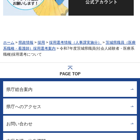
ホーム
>
県政情報
>
採用
>
採用選考情報（人事課実施分）
>
茨城県職員（医療
系職種・看護師）採用選考案内
> 令和7年度茨城県職員(社会人経験者・医療系
職種)採用選考について
PAGE TOP
県庁総合案内
県庁へのアクセス
お問い合わせ