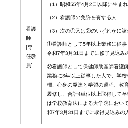
（1）昭和55年4月2日以降に生ま
（2）看護師の免許を有する人
看護
（3）次の①又は②のいずれかに該
師
①看護師として5年以上業務に従
[専
令和7年3月31日までに修了見込み
任教
員]
②看護師として保健師助産師看護
業務に3年以上従事した人で、学
標、心身の発達と学習の過程、教
履修し、合計4単位以上取得して卒
は学校教育法による大学院におい
和7年3月31日までに取得見込みの