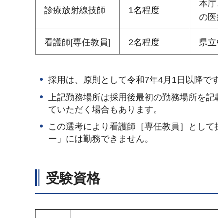
本庁
診療放射線技師
1名程度
の医
看護師[専任教員]
2名程度
県立
採用は、原則として令和7年4月1日以降
上記勤務場所は採用後最初の勤務場所を記
ていただく場合もあります。
この選考により看護師［専任教員］として
ー」には勤務できません。
受験資格