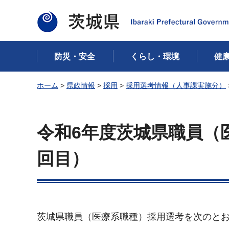
茨城県
防災・安全
くらし・環境
健
ホーム
>
県政情報
>
採用
>
採用選考情報（人事課実施分）
令和6年度茨城県職員（
回目）
茨城県職員（医療系職種）採用選考を次のと