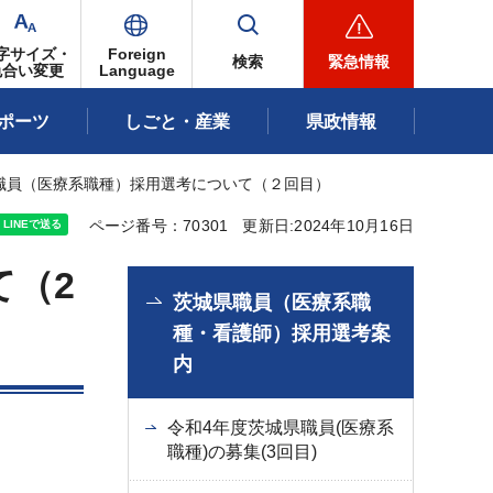
字サイズ・
Foreign
検索
緊急情報
色合い変更
Language
ポーツ
しごと・産業
県政情報
県職員（医療系職種）採用選考について（２回目）
ページ番号：70301
更新日:2024年10月16日
て（2
茨城県職員（医療系職
種・看護師）採用選考案
内
令和4年度茨城県職員(医療系
職種)の募集(3回目)