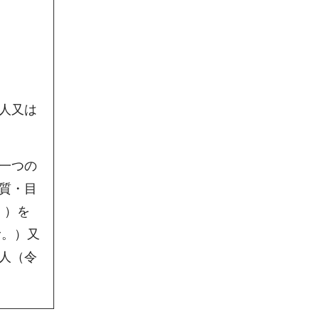
人又は
一つの
質・目
。）を
む。）又
人（令