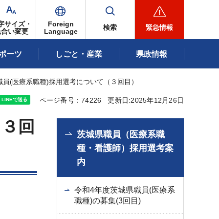
字サイズ・
Foreign
検索
緊急情報
色合い変更
Language
ポーツ
しごと・産業
県政情報
職員(医療系職種)採用選考について（３回目）
ページ番号：74226
更新日:2025年12月26日
（３回
茨城県職員（医療系職
種・看護師）採用選考案
内
令和4年度茨城県職員(医療系
職種)の募集(3回目)