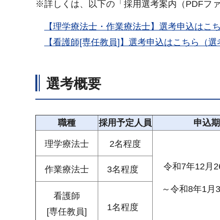
※詳しくは、以下の「採用選考案内（PDFフ
【理学療法士・作業療法士】選考申込はこ
【看護師[専任教員]】選考申込はこちら（
選考概要
職種
採用予定人員
申込期
理学療法士
2名程度
令和7年12月
作業療法士
3名程度
～令和8年1月
看護師
1名程度
[専任教員]