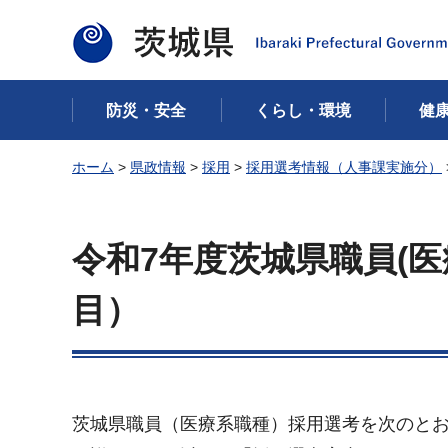
茨城県
防災・安全
くらし・環境
健
ホーム
>
県政情報
>
採用
>
採用選考情報（人事課実施分）
令和7年度茨城県職員(
目）
茨城県職員（医療系職種）採用選考を次のと