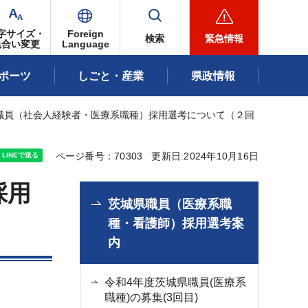
字サイズ・
Foreign
検索
緊急情報
色合い変更
Language
ポーツ
しごと・産業
県政情報
県職員（社会人経験者・医療系職種）採用選考について（２回
ページ番号：70303
更新日:2024年10月16日
採用
茨城県職員（医療系職
種・看護師）採用選考案
内
令和4年度茨城県職員(医療系
職種)の募集(3回目)