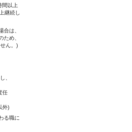
時間以上
上継続し
場合は、
のため、
せん。)
成し、
度任
外)
わる職に