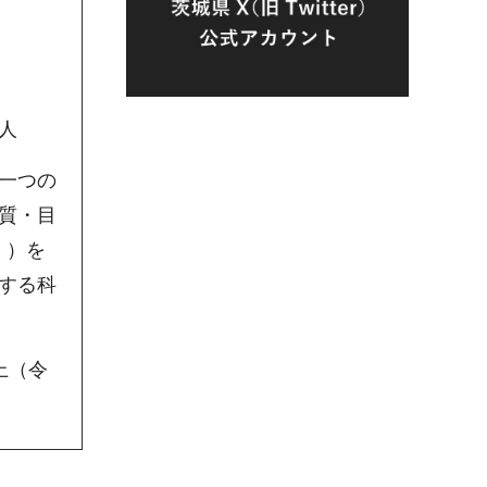
人
一つの
質・目
。）を
する科
上（令