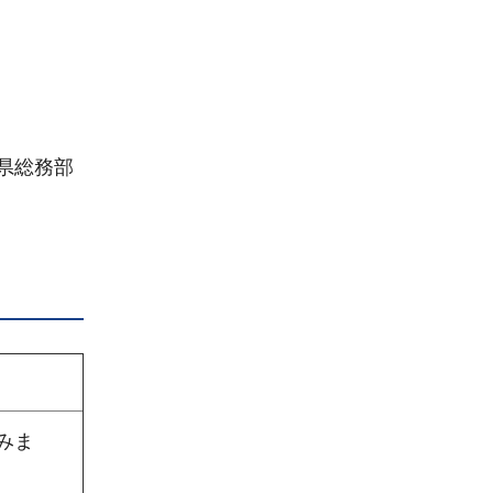
県総務部
みま