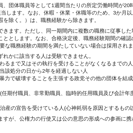
員、団体職員等として1週間当たりの所定労働時間が20
該当します。なお、休暇・休業・休職等のため、3か月以
暇を除く。）は、職務経験から除きます。
できます。ただし、同一期間内に複数の職務に従事した
こととします。なお、合格決定後、職務経験期間の確認
必要な職務経験の期間を満たしていない場合は採用されま
ずれかに該当する人は受験できません。
終わるまで又はその執行を受けることがなくなるまでの人
当該処分の日から2年を経過しない人
を暴力で破壊することを主張する政党その他の団体を結
人(任期付職員、非常勤職員、臨時的任用職員及び会計年
禁治産の宣告を受けている人(心神耗弱を原因とするもの以
ますが、公権力の行使又は公の意思の形成への参画に携