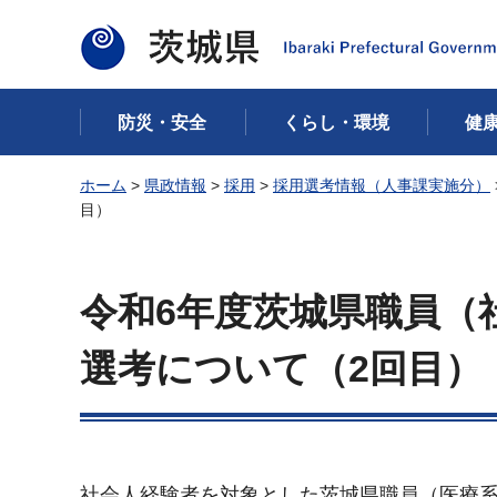
茨城県
防災・安全
くらし・環境
健
ホーム
>
県政情報
>
採用
>
採用選考情報（人事課実施分）
目）
令和6年度茨城県職員（
選考について（2回目）
社会人経験者を対象とした茨城県職員（医療