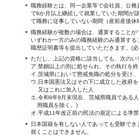
職務経験とは、同一企業等で会社員、公務
で6か月以上継続して就業していた期間が
て職務に従事していない期間（産前産後休
職務経験が複数の場合は、通算することが
いずれか一方のみの職務経験のみ通算する
職歴証明書等を提出していただきます。(
ただし、上記の資格に該当しても、次のい
ア.禁錮以上の刑に処せられ、その執行を
イ.茨城県において懲戒免職の処分を受け、
ウ.日本国憲法又はその下に成立した政府
又はこれに加入した人
エ.令和6年9月末現在、茨城県職員である
用職員を除く。)
オ.平成11年改正前の民法の規定による準
日本国籍を有しない人であっても受験でき
就くことはできません。