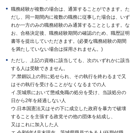
職務経験が複数の場合は、通算することができます。た
だし、同一期間内に複数の職務に従事した場合は、いず
れか一方のみの職務経験のみ通算することとします。な
お、合格決定後、職務経験期間の確認のため、職歴証明
書等を提出していただきます。(必要な職務経験の期間
を満たしていない場合は採用されません。)
ただし、上記の資格に該当しても、次のいずれかに該当
する人は受験できません。
ア.禁錮以上の刑に処せられ、その執行を終わるまで又
はその執行を受けることがなくなるまでの人
イ.茨城県において懲戒免職の処分を受け、当該処分の
日から2年を経過しない人
ウ.日本国憲法又はその下に成立した政府を暴力で破壊
することを主張する政党その他の団体を結成し、
又はこれに加入した人
エ.令和6年4月末現在、茨城県職員である人(任期付職