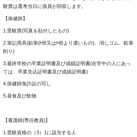
験票は選考当日に係員が回収します。
【保健師】
1.受験票(写真を貼付したもの)
2.筆記用具(鉛筆(HB又はHBより濃いもの)、消しゴム、鉛筆
削り)
3.最終学校の卒業証明書及び成績証明書(在学中の人にあっ
ては、卒業見込証明書及び成績証明書)
4.保健師免許証の写し
5.昼食及び飲物
【看護師(専任教員)】
1.受験資格の（3）1に該当する人