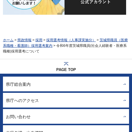
ホーム
>
県政情報
>
採用
>
採用選考情報（人事課実施分）
>
茨城県職員（医療
系職種・看護師）採用選考案内
> 令和6年度茨城県職員(社会人経験者・医療系
職種)採用選考について
PAGE TOP
県庁総合案内
県庁へのアクセス
お問い合わせ